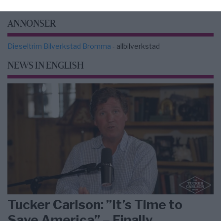
ANNONSER
Dieseltrim Bilverkstad Bromma
- allbilverkstad
NEWS IN ENGLISH
Tucker Carlson: ”It’s Time to
Save America” – Finally