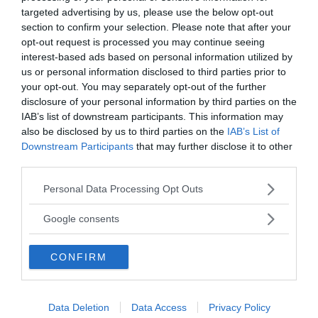
targeted advertising by us, please use the below opt-out
section to confirm your selection. Please note that after your
opt-out request is processed you may continue seeing
interest-based ads based on personal information utilized by
us or personal information disclosed to third parties prior to
your opt-out. You may separately opt-out of the further
MEDIA PARTNERS
disclosure of your personal information by third parties on the
IAB’s list of downstream participants. This information may
also be disclosed by us to third parties on the
IAB’s List of
Downstream Participants
that may further disclose it to other
third parties.
Please note that this website/app uses one or more Google
Personal Data Processing Opt Outs
services and may gather and store information including but
not limited to your visit or usage behaviour. You may click to
Google consents
grant or deny consent to Google and its third-party tags to
use your data for below specified purposes in below Google
CONFIRM
consent section.
2000-Talets TV
Data Deletion
Data Access
Privacy Policy