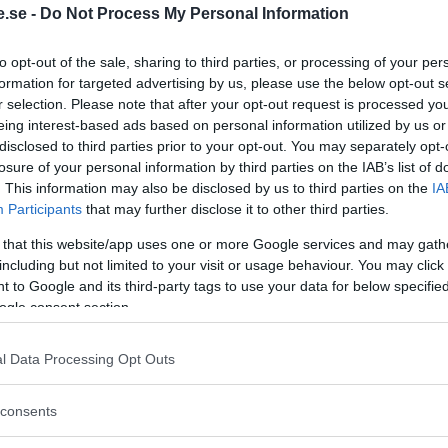
.se -
Do Not Process My Personal Information
:
Regeringen ger
ia var en
to opt-out of the sale, sharing to third parties, or processing of your per
bidrag för
formation for targeted advertising by us, please use the below opt-out s
r selection. Please note that after your opt-out request is processed y
energieffektivar
eing interest-based ads based on personal information utilized by us or
bostäder – Ansö
h han söker nu asyl i
disclosed to third parties prior to your opt-out. You may separately opt-
september
losure of your personal information by third parties on the IAB’s list of
av Jeanine Añez. Morales
. This information may also be disclosed by us to third parties on the
IA
KREAPRENÖR
Participants
that may further disclose it to other third parties.
 that this website/app uses one or more Google services and may gath
including but not limited to your visit or usage behaviour. You may click 
 to Google and its third-party tags to use your data for below specifi
ogle consent section.
l Data Processing Opt Outs
Tankesmedjan
consents
Kreaprenör: En p