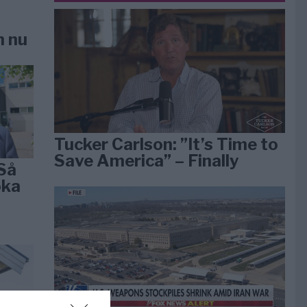
n nu
Tucker Carlson: ”It’s Time to
Save America” – Finally
Så
öka