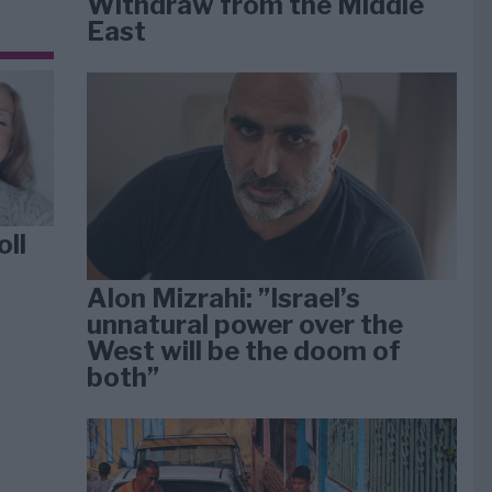
Withdraw from the Middle
East
oll
Alon Mizrahi: ”Israel’s
unnatural power over the
West will be the doom of
both”