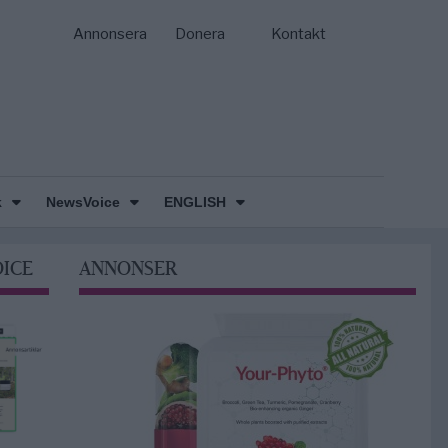
Annonsera
Donera
Kontakt
k
NewsVoice
ENGLISH
OICE
ANNONSER