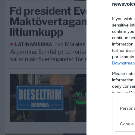
newsvoice
Fd president Evo Morales
Maktövertagandet i Boliv
If you wish 
sensitive in
litiumkupp
confirm you
continue se
Evo Morales flydde till Mexiko oc
LATINAMERIKA
information 
further disc
Argentina. Samtidigt terroristförklaras Morales 
participants
kallar maktövertagandet för en litiumkupp.
Downstream 
Please note
information 
deny consent
in below Go
Persona
Google 