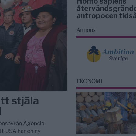
Homo sapiens
återvändsgrände
antropocen tidså
Annons
EKONOMI
t stjäla
d
ionsbyrån Agencia
att USA har en ny