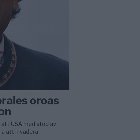
orales oroas
ion
r att USA med stöd av
ra att invadera