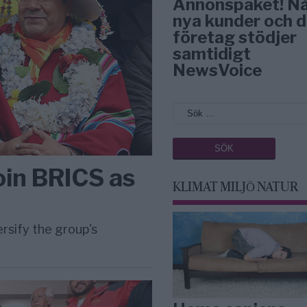
Annonspaket! N
nya kunder och d
företag stödjer
samtidigt
NewsVoice
oin BRICS as
KLIMAT MILJÖ NATUR
ersify the group's