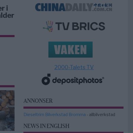
r i
lder
2000-Talets TV
ANNONSER
Dieseltrim Bilverkstad Bromma
- allbilverkstad
NEWS IN ENGLISH