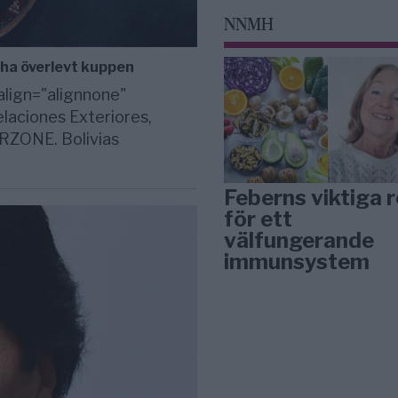
NNMH
 ha överlevt kuppen
lign="alignnone"
elaciones Exteriores,
RZONE. Bolivias
Feberns viktiga r
för ett
välfungerande
immunsystem