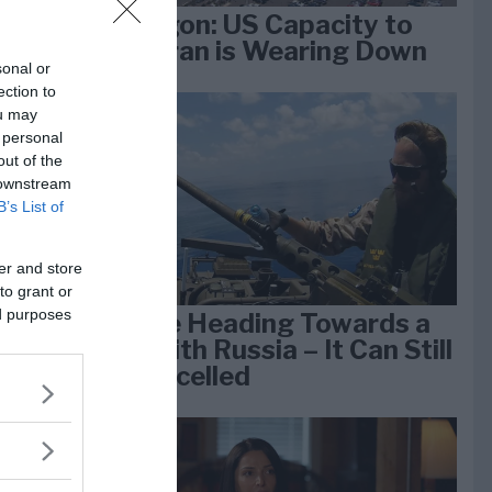
Pentagon: US Capacity to
Fight Iran is Wearing Down
sonal or
ection to
ou may
e
 personal
k 1
out of the
 downstream
B’s List of
er and store
to grant or
ed purposes
We Are Heading Towards a
War With Russia – It Can Still
Be Cancelled
lan