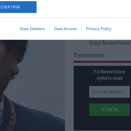
för Sverige är re
lanserad av ett p
CONFIRM
Data Deletion
Data Access
Privacy Policy
Stöd NewsVoice
Prenumerera
Få NewsVoice
nyhets-mail