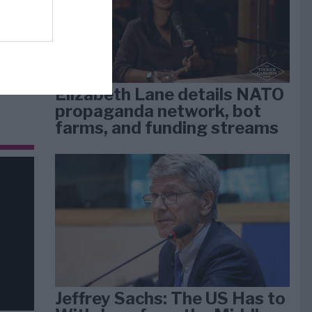
dan
arti
Elizabeth Lane details NATO
propaganda network, bot
farms, and funding streams
Jeffrey Sachs: The US Has to