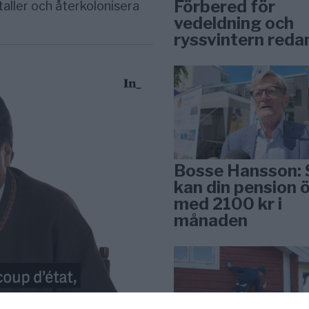
Förbered för
taller och återkolonisera
vedeldning och
ryssvintern reda
Bosse Hansson: 
kan din pension 
med 2100 kr i
månaden