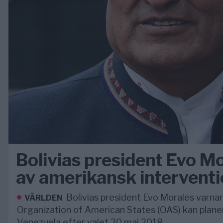
Bolivias president Evo M
av amerikansk intervent
Bolivias president Evo Morales varna
VÄRLDEN
Organization of American States (OAS) kan plane
Venezuela efter valet 20 maj 2018.