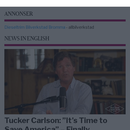
ANNONSER
Dieseltrim Bilverkstad Bromma
- allbilverkstad
NEWS IN ENGLISH
Tucker Carlson: ”It’s Time to
Save America” – Finally