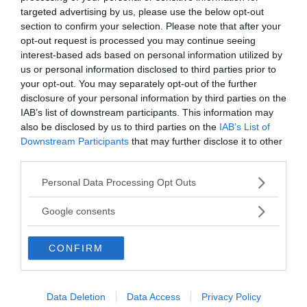
targeted advertising by us, please use the below opt-out
section to confirm your selection. Please note that after your
opt-out request is processed you may continue seeing
interest-based ads based on personal information utilized by
us or personal information disclosed to third parties prior to
your opt-out. You may separately opt-out of the further
MEDIA PARTNERS
disclosure of your personal information by third parties on the
IAB’s list of downstream participants. This information may
also be disclosed by us to third parties on the
IAB’s List of
Downstream Participants
that may further disclose it to other
third parties.
Please note that this website/app uses one or more Google
Personal Data Processing Opt Outs
services and may gather and store information including but
not limited to your visit or usage behaviour. You may click to
Google consents
grant or deny consent to Google and its third-party tags to
use your data for below specified purposes in below Google
CONFIRM
consent section.
2000-Talets TV
Data Deletion
Data Access
Privacy Policy