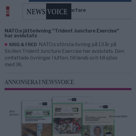
hybrid warfare
NATO:s jätteövning ”Trident Juncture Exercise”
har avslutats
NATO:s största övning på 13 år på
KRIG & FRED
Sicilien Trident Juncture Exercise har avslutats. Den
omfattade övningar i luften, till lands och till sjöss
med 36,
ANNONSERA I NEWSVOICE