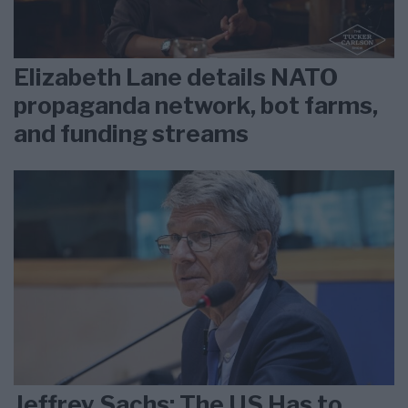
Elizabeth Lane details NATO
propaganda network, bot farms,
and funding streams
Jeffrey Sachs: The US Has to