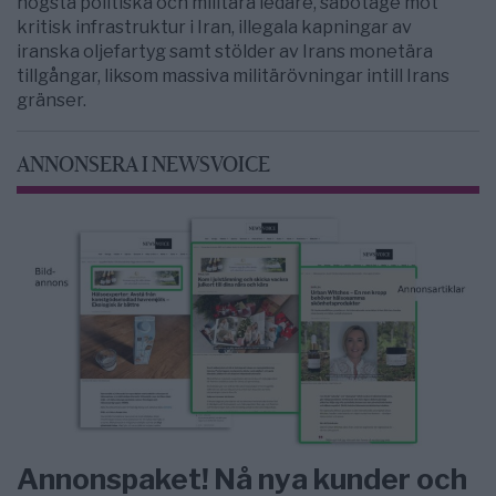
högsta politiska och militära ledare, sabotage mot
kritisk infrastruktur i Iran, illegala kapningar av
iranska oljefartyg samt stölder av Irans monetära
tillgångar, liksom massiva militärövningar intill Irans
gränser.
ANNONSERA I NEWSVOICE
Annonspaket! Nå nya kunder och