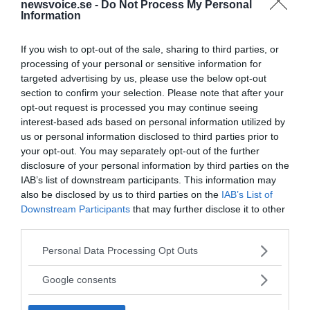
newsvoice.se -
Do Not Process My Personal
Information
If you wish to opt-out of the sale, sharing to third parties, or
Feberns viktiga roll för ett
processing of your personal or sensitive information for
targeted advertising by us, please use the below opt-out
välfungerande immunsystem
section to confirm your selection. Please note that after your
opt-out request is processed you may continue seeing
interest-based ads based on personal information utilized by
ANNONSER
us or personal information disclosed to third parties prior to
your opt-out. You may separately opt-out of the further
disclosure of your personal information by third parties on the
IAB’s list of downstream participants. This information may
also be disclosed by us to third parties on the
IAB’s List of
Downstream Participants
that may further disclose it to other
third parties.
Please note that this website/app uses one or more Google
Personal Data Processing Opt Outs
services and may gather and store information including but
not limited to your visit or usage behaviour. You may click to
Google consents
grant or deny consent to Google and its third-party tags to
use your data for below specified purposes in below Google