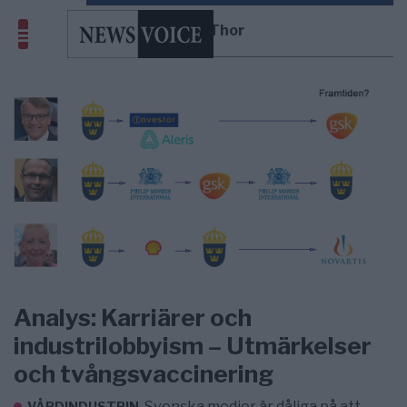
Johan Thor
Analys: Karriärer och
industrilobbyism – Utmärkelser
och tvångsvaccinering
Svenska medier är dåliga på att
VÅRDINDUSTRIN