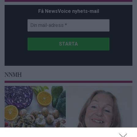
Få NewsVoice nyhets-mail
NNMH