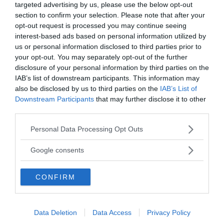
targeted advertising by us, please use the below opt-out
section to confirm your selection. Please note that after your
opt-out request is processed you may continue seeing
interest-based ads based on personal information utilized by
us or personal information disclosed to third parties prior to
your opt-out. You may separately opt-out of the further
disclosure of your personal information by third parties on the
IAB’s list of downstream participants. This information may
also be disclosed by us to third parties on the
IAB’s List of
Downstream Participants
that may further disclose it to other
third parties.
Please note that this website/app uses one or more Google
Personal Data Processing Opt Outs
services and may gather and store information including but
not limited to your visit or usage behaviour. You may click to
Google consents
grant or deny consent to Google and its third-party tags to
use your data for below specified purposes in below Google
CONFIRM
consent section.
Data Deletion
Data Access
Privacy Policy