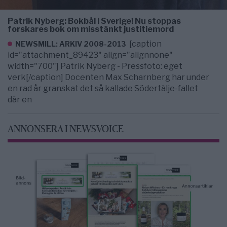
Patrik Nyberg: Bokbål i Sverige! Nu stoppas
forskares bok om misstänkt justitiemord
[caption
NEWSMILL: ARKIV 2008-2013
id="attachment_89423" align="alignnone"
width="700"] Patrik Nyberg - Pressfoto: eget
verk[/caption] Docenten Max Scharnberg har under
en rad år granskat det så kallade Södertälje-fallet
där en
ANNONSERA I NEWSVOICE