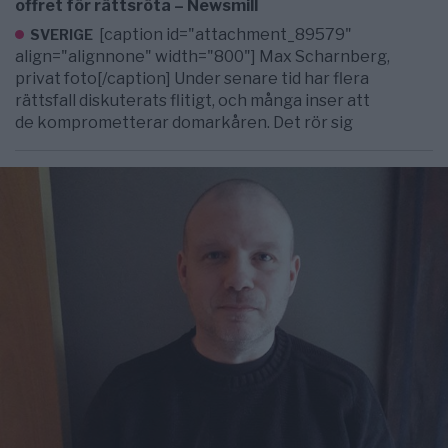
offret för rättsröta – Newsmill
[caption id="attachment_89579"
SVERIGE
align="alignnone" width="800"] Max Scharnberg,
privat foto[/caption] Under senare tid har flera
rättsfall diskuterats flitigt, och många inser att
de komprometterar domarkåren. Det rör sig