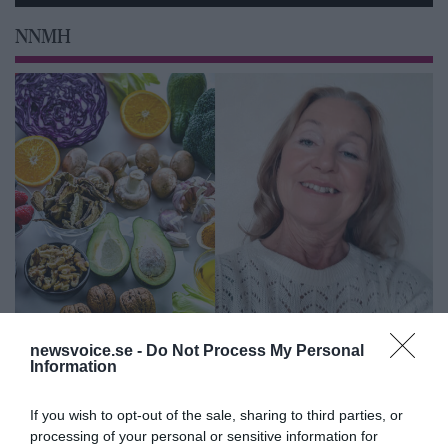
NNMH
Feberns viktiga roll för ett
newsvoice.se -
Do Not Process My Personal
välfungerande immunsystem
Information
If you wish to opt-out of the sale, sharing to third parties, or
ANNONSER
processing of your personal or sensitive information for