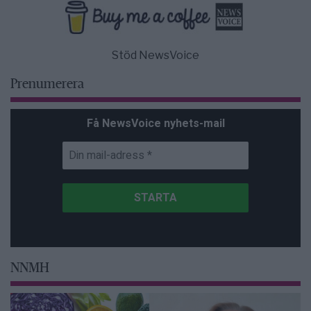
Stöd NewsVoice
Prenumerera
Få NewsVoice nyhets-mail
NNMH