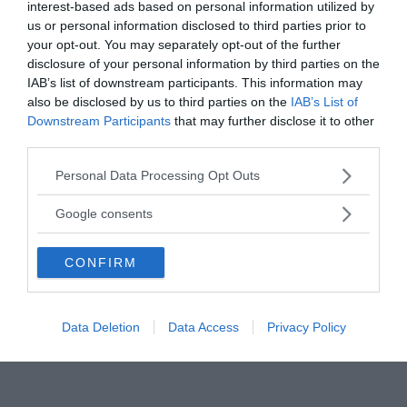
interest-based ads based on personal information utilized by
us or personal information disclosed to third parties prior to
your opt-out. You may separately opt-out of the further
disclosure of your personal information by third parties on the
IAB’s list of downstream participants. This information may
also be disclosed by us to third parties on the
IAB’s List of
Downstream Participants
that may further disclose it to other
third parties.
Please note that this website/app uses one or more Google
Personal Data Processing Opt Outs
services and may gather and store information including but
not limited to your visit or usage behaviour. You may click to
Google consents
grant or deny consent to Google and its third-party tags to
use your data for below specified purposes in below Google
CONFIRM
consent section.
Data Deletion
Data Access
Privacy Policy