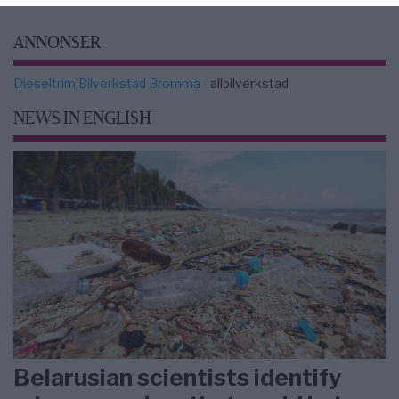
ANNONSER
Dieseltrim Bilverkstad Bromma
- allbilverkstad
NEWS IN ENGLISH
Belarusian scientists identify