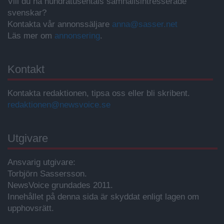
Vill du nå hundratusentals samhällsintresserade
svenskar?
Kontakta vår annonssäljare
anna@sasser.net
Läs mer om
annonsering
.
Kontakt
Kontakta redaktionen, tipsa oss eller bli skribent.
redaktionen@newsvoice.se
Utgivare
Ansvarig utgivare:
Torbjörn Sassersson.
NewsVoice grundades 2011.
Innehållet på denna sida är skyddat enligt lagen om
upphovsrätt.