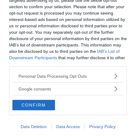
targeted advertising by us, please use the below opt-out
section to confirm your selection. Please note that after your
opt-out request is processed you may continue seeing
interest-based ads based on personal information utilized by
us or personal information disclosed to third parties prior to
your opt-out. You may separately opt-out of the further
disclosure of your personal information by third parties on the
MEDIA PARTNERS
IAB’s list of downstream participants. This information may
also be disclosed by us to third parties on the
IAB’s List of
Downstream Participants
that may further disclose it to other
third parties.
Please note that this website/app uses one or more Google
Personal Data Processing Opt Outs
services and may gather and store information including but
not limited to your visit or usage behaviour. You may click to
Google consents
grant or deny consent to Google and its third-party tags to
use your data for below specified purposes in below Google
CONFIRM
consent section.
2000-Talets TV
Data Deletion
Data Access
Privacy Policy