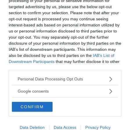
processing of your personal or sensitive information for
targeted advertising by us, please use the below opt-out
section to confirm your selection. Please note that after your
opt-out request is processed you may continue seeing
interest-based ads based on personal information utilized by
us or personal information disclosed to third parties prior to
your opt-out. You may separately opt-out of the further
disclosure of your personal information by third parties on the
IAB’s list of downstream participants. This information may
MEDIA PARTNERS
also be disclosed by us to third parties on the
IAB’s List of
Downstream Participants
that may further disclose it to other
third parties.
Please note that this website/app uses one or more Google
Personal Data Processing Opt Outs
services and may gather and store information including but
not limited to your visit or usage behaviour. You may click to
Google consents
grant or deny consent to Google and its third-party tags to
use your data for below specified purposes in below Google
CONFIRM
consent section.
2000-Talets TV
Data Deletion
Data Access
Privacy Policy