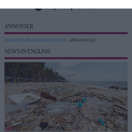
ANNONSER
Dieseltrim Bilverkstad Bromma
- allbilverkstad
NEWS IN ENGLISH