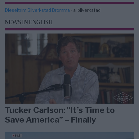
Dieseltrim Bilverkstad Bromma
- allbilverkstad
NEWS IN ENGLISH
Tucker Carlson: ”It’s Time to
Save America” – Finally