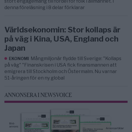
stort engagemang till fördel för folk i allmänhet. I
denna föreläsning i 8 delar förklarar
Världsekonomin: Stor kollaps är
på väg i Kina, USA, England och
Japan
Mångmiljonär flydde till Sverige: "Kollaps
EKONOMI
på väg" "Finanskrisen i USA fick finansmannen att
emigrera till Stockholm och Östermalm. Nu varnar
51-åringen för en ny global
ANNONSERA I NEWSVOICE