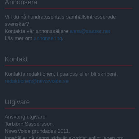
Annonsera
Vill du nå hundratusentals samhällsintresserade
svenskar?
Kontakta vår annonssäljare
anna@sasser.net
Läs mer om
annonsering
.
Kontakt
Kontakta redaktionen, tipsa oss eller bli skribent.
redaktionen@newsvoice.se
Utgivare
Ansvarig utgivare:
Torbjörn Sassersson.
NewsVoice grundades 2011.
Innehållet på denna sida är skyddat enligt lagen om