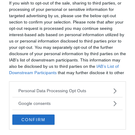
If you wish to opt-out of the sale, sharing to third parties, or
processing of your personal or sensitive information for
targeted advertising by us, please use the below opt-out
section to confirm your selection. Please note that after your
opt-out request is processed you may continue seeing
interest-based ads based on personal information utilized by
us or personal information disclosed to third parties prior to
your opt-out. You may separately opt-out of the further
disclosure of your personal information by third parties on the
Tankesmedjan Kreaprenör: En
IAB’s list of downstream participants. This information may
also be disclosed by us to third parties on the
IAB’s List of
plan för Sverige är redan
Downstream Participants
that may further disclose it to other
lanserad av ett parti
third parties.
Please note that this website/app uses one or more Google
Personal Data Processing Opt Outs
services and may gather and store information including but
not limited to your visit or usage behaviour. You may click to
Google consents
grant or deny consent to Google and its third-party tags to
use your data for below specified purposes in below Google
Stöd NewsVoice
CONFIRM
consent section.
Prenumerera