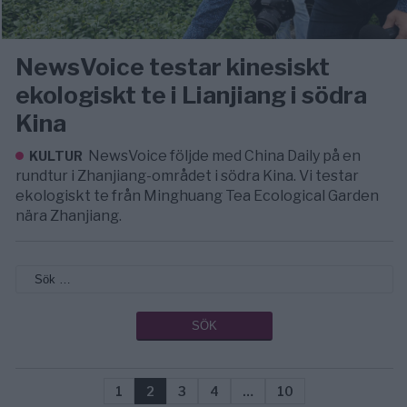
NewsVoice testar kinesiskt
ekologiskt te i Lianjiang i södra
Kina
NewsVoice följde med China Daily på en
KULTUR
rundtur i Zhanjiang-området i södra Kina. Vi testar
ekologiskt te från Minghuang Tea Ecological Garden
nära Zhanjiang.
1
2
3
4
…
10