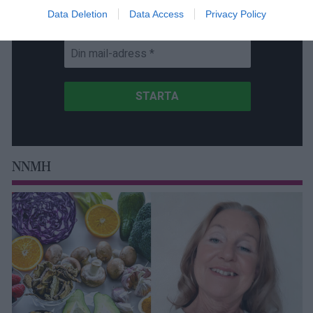
Data Deletion
Data Access
Privacy Policy
Få NewsVoice nyhets-mail
NNMH