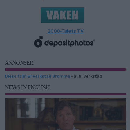
2000-Talets TV
ANNONSER
Dieseltrim Bilverkstad Bromma
- allbilverkstad
NEWS IN ENGLISH