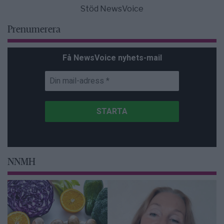
Stöd NewsVoice
Prenumerera
Få NewsVoice nyhets-mail
NNMH