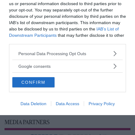
us or personal information disclosed to third parties prior to
your opt-out. You may separately opt-out of the further
disclosure of your personal information by third parties on the
IAB’s list of downstream participants. This information may
also be disclosed by us to third parties on the
IAB’s List of
Downstream Participants
that may further disclose it to other
third parties.
Please note that this website/app uses one or more Google
Personal Data Processing Opt Outs
services and may gather and store information including but
not limited to your visit or usage behaviour. You may click to
Google consents
grant or deny consent to Google and its third-party tags to
use your data for below specified purposes in below Google
CONFIRM
consent section.
Data Deletion
Data Access
Privacy Policy
MEDIA PARTNERS