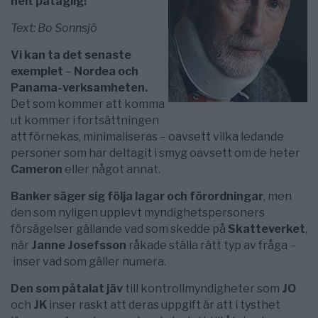
helt påtaglig!
Text: Bo Sonnsjö
Vi kan ta det senaste
exemplet
–
Nordea och
Panama-verksamheten.
Det som kommer att komma
ut kommer i fortsättningen
att förnekas, minimaliseras – oavsett vilka ledande
personer som har deltagit i smyg oavsett om de heter
Cameron
eller något annat.
Banker säger sig följa lagar och förordningar
, men
den som nyligen upplevt myndighetspersoners
försägelser gällande vad som skedde på
Skatteverket
,
när
Janne Josefsson
råkade ställa rätt typ av fråga –
inser vad som gäller numera.
Den som påtalat jäv
till kontrollmyndigheter som
JO
och
JK
inser raskt att deras uppgift är att i tysthet