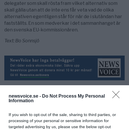
delegater som skall rösta fram vilket alternativ som
skall gälla utan att de inte ens får veta vad de olika
alternativen egentligen står för när de i slutändan har
fastställts. En som medverkar i det sammanhanget är
den svenska EU-kommissionären.
Text: Bo Sonnsjö
newsvoice.se -
Do Not Process My Personal
Information
NewsVoice redaktion
If you wish to opt-out of the sale, sharing to third parties, or
nyheter@newsvoice.se
processing of your personal or sensitive information for
targeted advertising by us, please use the below opt-out