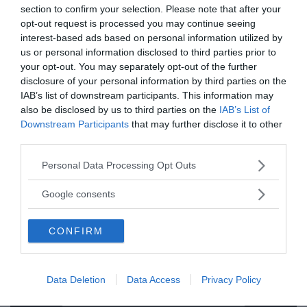
section to confirm your selection. Please note that after your
opt-out request is processed you may continue seeing
interest-based ads based on personal information utilized by
us or personal information disclosed to third parties prior to
your opt-out. You may separately opt-out of the further
disclosure of your personal information by third parties on the
IAB’s list of downstream participants. This information may
also be disclosed by us to third parties on the
IAB’s List of
Ämnen:
bo sonnsjö
myndigheter
Downstream Participants
that may further disclose it to other
third parties.
Please note that this website/app uses one or more Google
Personal Data Processing Opt Outs
services and may gather and store information including but
not limited to your visit or usage behaviour. You may click to
Google consents
grant or deny consent to Google and its third-party tags to
use your data for below specified purposes in below Google
Prenumerera på vårt nyhetsbrev
CONFIRM
consent section.
Få NewsVoice nyhets-mail
Data Deletion
Data Access
Privacy Policy