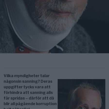
Vilka myndigheter talar
någonsin sanning? Deras
uppgifter tycks vara att
förhindra att sanning alls
får spridas – därför att då
blir all pågående korruption