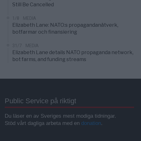
Still Be Cancelled
1/8
MEDIA
Elizabeth Lane: NATO:s propagandanätverk,
botfarmar och finansiering
31/7
MEDIA
Elizabeth Lane details NATO propaganda network,
bot farms, and funding streams
Public Service på riktigt
Du läser en av Sveriges mest modiga tidningar.
Stöd vårt dagliga arbeta med en
donation
.