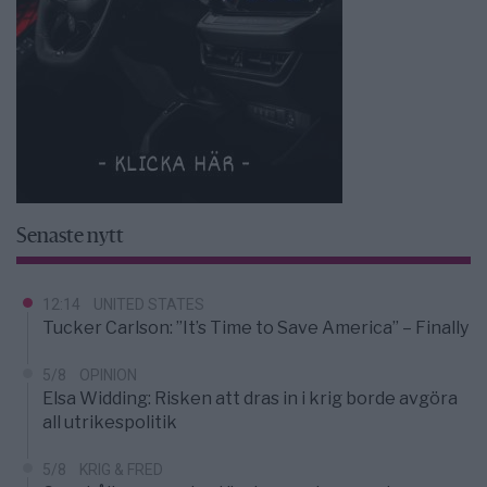
Senaste nytt
12:14
UNITED STATES
Tucker Carlson: ”It’s Time to Save America” – Finally
5/8
OPINION
Elsa Widding: Risken att dras in i krig borde avgöra
all utrikespolitik
5/8
KRIG & FRED