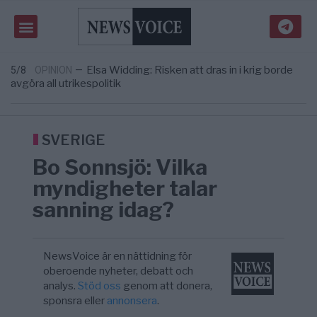
Massiv anstormning till Ceuta – Misstankar
3/8
AFRIKA
—
om amerikansk påverkan
Tucker Carlson: ”It’s Time to Save
12:14
UNITED STATES
—
America” – Finally
Elsa Widding: Risken att dras in i krig borde
5/8
OPINION
—
avgöra all utrikespolitik
Gaza håller en av de största
5/8
KRIG & FRED
—
massbegravningarna någonsin
S och KD vill omvandla sjukvården till ett
5/8
SVERIGE
—
geografiskt apartheidsystem
SVERIGE
Massiv anstormning till Ceuta – Misstankar
3/8
AFRIKA
—
Bo Sonnsjö: Vilka
om amerikansk påverkan
Tucker Carlson: ”It’s Time to Save
12:14
UNITED STATES
—
myndigheter talar
America” – Finally
sanning idag?
NewsVoice är en nättidning för
oberoende nyheter, debatt och
analys.
Stöd oss
genom att donera,
sponsra eller
annonsera
.