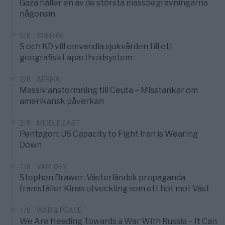
Gaza håller en av de största massbegravningarna
någonsin
5/8
SVERIGE
S och KD vill omvandla sjukvården till ett
geografiskt apartheidsystem
3/8
AFRIKA
Massiv anstormning till Ceuta – Misstankar om
amerikansk påverkan
2/8
MIDDLE EAST
Pentagon: US Capacity to Fight Iran is Wearing
Down
1/8
VÄRLDEN
Stephen Brawer: Västerländsk propaganda
framställer Kinas utveckling som ett hot mot Väst
1/8
WAR & PEACE
We Are Heading Towards a War With Russia – It Can