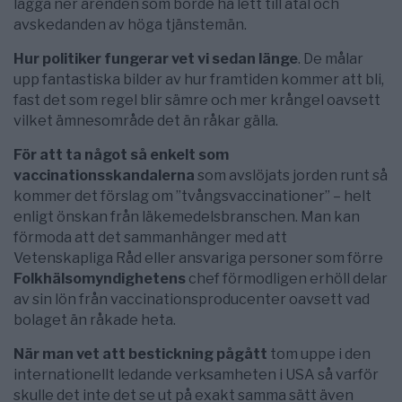
lägga ner ärenden som borde ha lett till åtal och
avskedanden av höga tjänstemän.
Hur politiker fungerar vet vi sedan länge
. De målar
upp fantastiska bilder av hur framtiden kommer att bli,
fast det som regel blir sämre och mer krångel oavsett
vilket ämnesområde det än råkar gälla.
För att ta något så enkelt som
vaccinationsskandalerna
som avslöjats jorden runt så
kommer det förslag om ”tvångsvaccinationer” – helt
enligt önskan från läkemedelsbranschen. Man kan
förmoda att det sammanhänger med att
Vetenskapliga Råd eller ansvariga personer som förre
Folkhälsomyndighetens
chef förmodligen erhöll delar
av sin lön från vaccinationsproducenter oavsett vad
bolaget än råkade heta.
När man vet att bestickning pågått
tom uppe i den
internationellt ledande verksamheten i USA så varför
skulle det inte det se ut på exakt samma sätt även