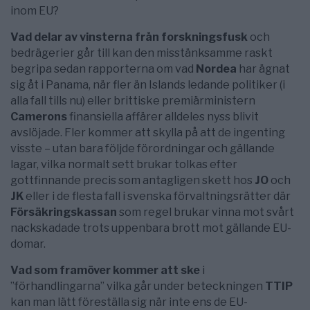
inom EU?
Vad delar av vinsterna från forskningsfusk
och
bedrägerier går till kan den misstänksamme raskt
begripa sedan rapporterna om vad
Nordea
har ägnat
sig åt i Panama, när fler än Islands ledande politiker (i
alla fall tills nu) eller brittiske premiärministern
Camerons
finansiella affärer alldeles nyss blivit
avslöjade. Fler kommer att skylla på att de ingenting
visste – utan bara följde förordningar och gällande
lagar, vilka normalt sett brukar tolkas efter
gottfinnande precis som antagligen skett hos
JO
och
JK
eller i de flesta fall i svenska förvaltningsrätter där
Försäkringskassan
som regel brukar vinna mot svårt
nackskadade trots uppenbara brott mot gällande EU-
domar.
Vad som framöver kommer att ske
i
”förhandlingarna” vilka går under beteckningen
TTIP
kan man lätt föreställa sig när inte ens de EU-