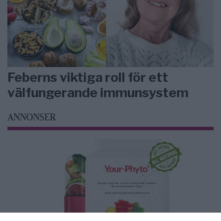
Feberns viktiga roll för ett
välfungerande immunsystem
ANNONSER