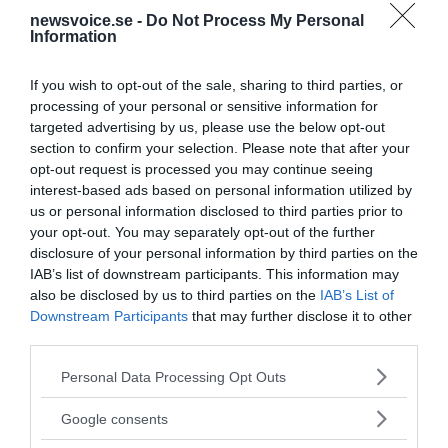
newsvoice.se -
Do Not Process My Personal
Information
If you wish to opt-out of the sale, sharing to third parties, or
processing of your personal or sensitive information for
targeted advertising by us, please use the below opt-out
section to confirm your selection. Please note that after your
opt-out request is processed you may continue seeing
interest-based ads based on personal information utilized by
us or personal information disclosed to third parties prior to
your opt-out. You may separately opt-out of the further
disclosure of your personal information by third parties on the
IAB’s list of downstream participants. This information may
also be disclosed by us to third parties on the
IAB’s List of
Downstream Participants
that may further disclose it to other
third parties.
Please note that this website/app uses one or more Google
Personal Data Processing Opt Outs
MEDIA PARTNERS
services and may gather and store information including but
not limited to your visit or usage behaviour. You may click to
Google consents
grant or deny consent to Google and its third-party tags to