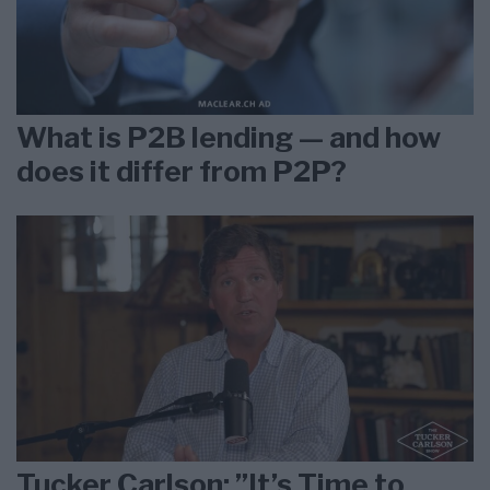
What is P2B lending — and how
does it differ from P2P?
Tucker Carlson: ”It’s Time to