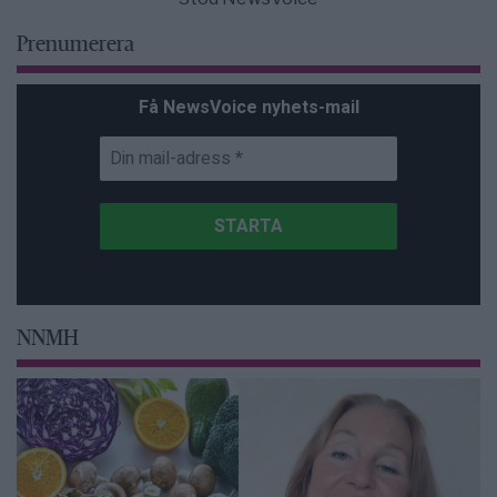
Prenumerera
Få NewsVoice nyhets-mail
NNMH