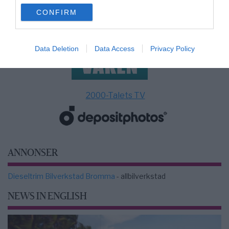
use your data for below specified purposes in below Google
CONFIRM
consent section.
Data Deletion
Data Access
Privacy Policy
2000-Talets TV
ANNONSER
Dieseltrim Bilverkstad Bromma
- allbilverkstad
NEWS IN ENGLISH