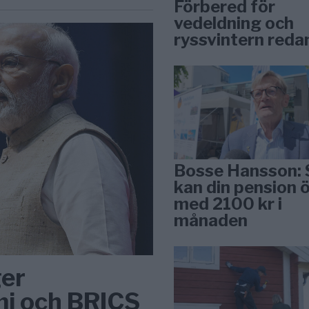
Förbered för
vedeldning och
ryssvintern reda
Bosse Hansson: 
kan din pension 
med 2100 kr i
månaden
ger
mi och BRICS