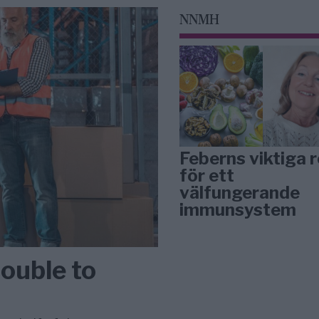
NNMH
Feberns viktiga r
för ett
välfungerande
immunsystem
Double to