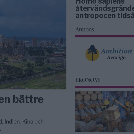
Homo sapiens
återvändsgrände
antropocen tidså
Annons
EKONOMI
en bättre
, Indien, Kina och
.