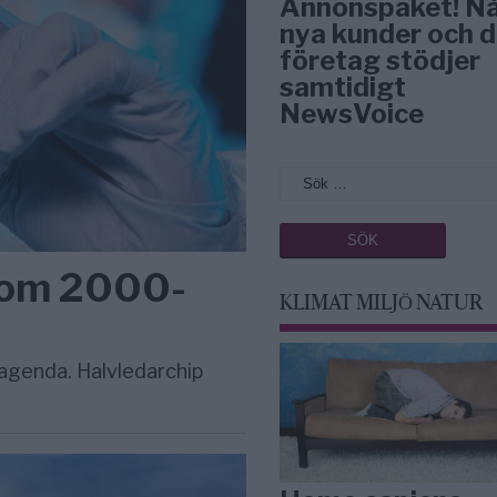
Annonspaket! N
nya kunder och d
företag stödjer
samtidigt
NewsVoice
 som 2000-
KLIMAT MILJÖ NATUR
 agenda. Halvledarchip