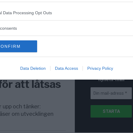
för Sverige är re
lanserad av ett p
l Data Processing Opt Outs
consents
Stöd NewsVoice
CONFIRM
Prenumerera
Data Deletion
Data Access
Privacy Policy
 framför
Få NewsVoice
nyhets-mail
för att låtsas
r upp och tänker:
läser om utvecklingen