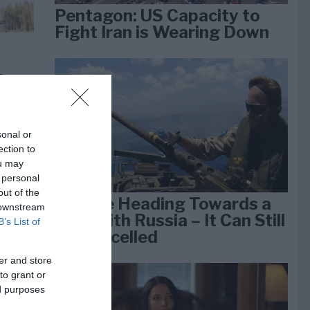
Pentagon: US Capacity to
Fight Iran is Wearing Down
e
k 1
sonal or
ection to
ou may
 personal
out of the
We Are Heading Towards a
 downstream
War With Russia – It Can Still
B’s List of
Be Cancelled
er and store
to grant or
ed purposes
lan