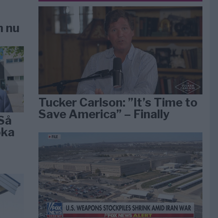
n nu
Tucker Carlson: ”It’s Time to
Save America” – Finally
Så
öka