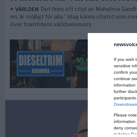
Det finns ett citat av Mahatma Gandhi
VÄRLDEN
en, är möjligt för alla.” Idag känns citatet som mer
över framtidens världsekonomi.
newsvoice
If you wish 
sensitive in
confirm you
continue se
information 
further disc
participants
Downstream 
Please note
information 
deny consent
in below Go