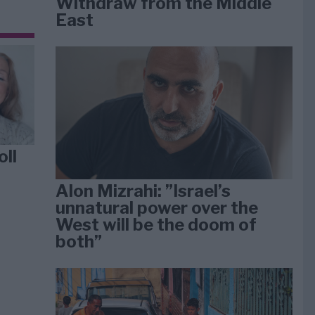
Withdraw from the Middle
East
oll
Alon Mizrahi: ”Israel’s
unnatural power over the
West will be the doom of
both”