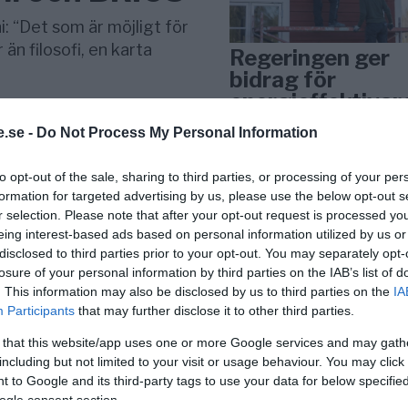
: “Det som är möjligt för
 än filosofi, en karta
Regeringen ger
bidrag för
energieffektivar
bostäder – Ansö
.se -
Do Not Process My Personal Information
september
to opt-out of the sale, sharing to third parties, or processing of your per
KREAPRENÖR
formation for targeted advertising by us, please use the below opt-out s
r selection. Please note that after your opt-out request is processed y
eing interest-based ads based on personal information utilized by us or
disclosed to third parties prior to your opt-out. You may separately opt-
losure of your personal information by third parties on the IAB’s list of
. This information may also be disclosed by us to third parties on the
IA
Participants
that may further disclose it to other third parties.
 that this website/app uses one or more Google services and may gath
Tankesmedjan
including but not limited to your visit or usage behaviour. You may click 
 to Google and its third-party tags to use your data for below specifi
Kreaprenör: En p
ogle consent section.