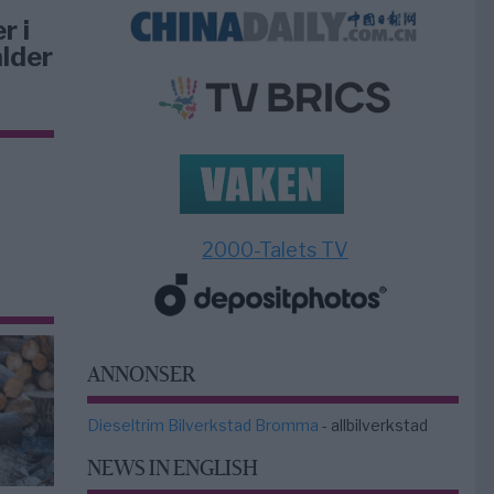
r i
lder
2000-Talets TV
ANNONSER
Dieseltrim Bilverkstad Bromma
- allbilverkstad
NEWS IN ENGLISH