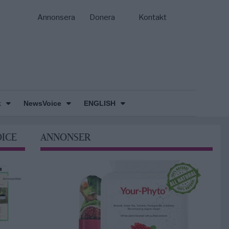
Annonsera
Donera
Kontakt
k
NewsVoice
ENGLISH
OICE
ANNONSER