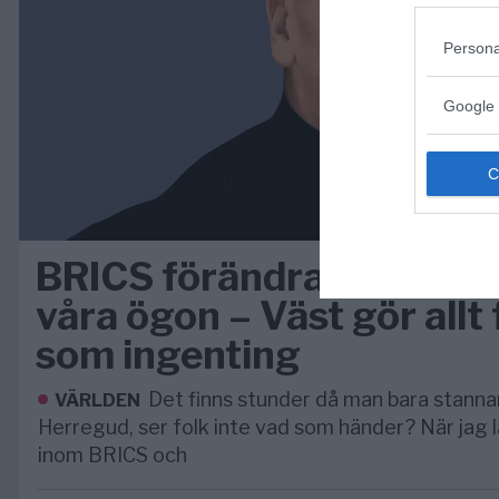
Persona
Google 
BRICS förändrar världen
våra ögon – Väst gör allt 
som ingenting
Det finns stunder då man bara stanna
VÄRLDEN
Herregud, ser folk inte vad som händer? När jag 
inom BRICS och