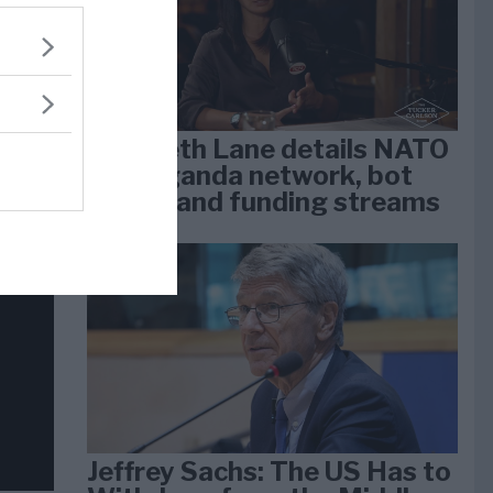
dan
arti
Elizabeth Lane details NATO
propaganda network, bot
farms, and funding streams
Jeffrey Sachs: The US Has to