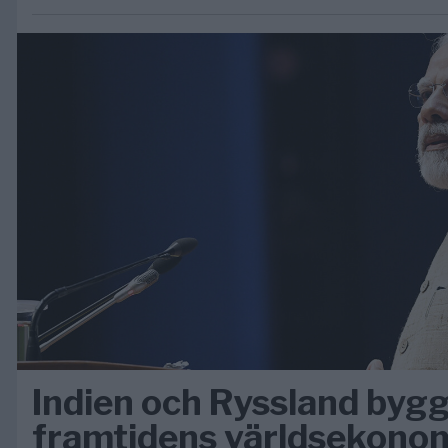
Indien och Ryssland byg
framtidens världsekono