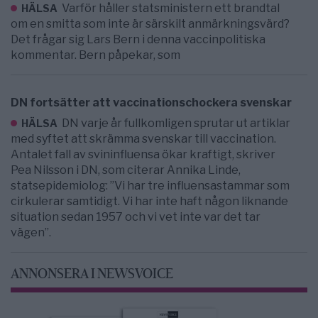
Varför håller statsministern ett brandtal
HÄLSA
om en smitta som inte är särskilt anmärkningsvärd?
Det frågar sig Lars Bern i denna vaccinpolitiska
kommentar. Bern påpekar, som
DN fortsätter att vaccinationschockera svenskar
DN varje år fullkomligen sprutar ut artiklar
HÄLSA
med syftet att skrämma svenskar till vaccination.
Antalet fall av svininfluensa ökar kraftigt, skriver
Pea Nilsson i DN, som citerar Annika Linde,
statsepidemiolog: ”Vi har tre influensastammar som
cirkulerar samtidigt. Vi har inte haft någon liknande
situation sedan 1957 och vi vet inte var det tar
vägen”.
ANNONSERA I NEWSVOICE