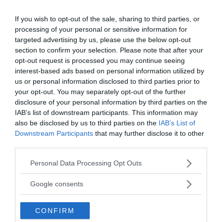
Feberns viktiga roll för ett
If you wish to opt-out of the sale, sharing to third parties, or
välfungerande immunsystem
processing of your personal or sensitive information for
targeted advertising by us, please use the below opt-out
ANNONSER
section to confirm your selection. Please note that after your
opt-out request is processed you may continue seeing
interest-based ads based on personal information utilized by
us or personal information disclosed to third parties prior to
your opt-out. You may separately opt-out of the further
disclosure of your personal information by third parties on the
IAB’s list of downstream participants. This information may
also be disclosed by us to third parties on the
IAB’s List of
Downstream Participants
that may further disclose it to other
third parties.
Please note that this website/app uses one or more Google
Personal Data Processing Opt Outs
services and may gather and store information including but
not limited to your visit or usage behaviour. You may click to
Google consents
grant or deny consent to Google and its third-party tags to
use your data for below specified purposes in below Google
CONFIRM
consent section.