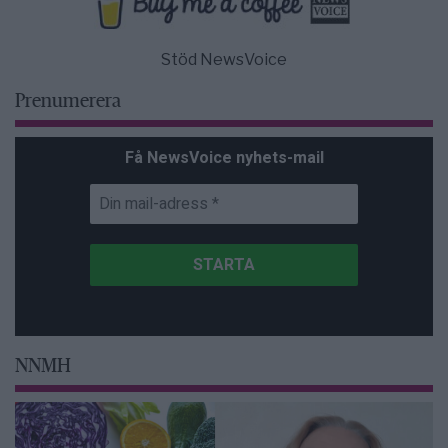
Stöd NewsVoice
Prenumerera
Få NewsVoice nyhets-mail
NNMH