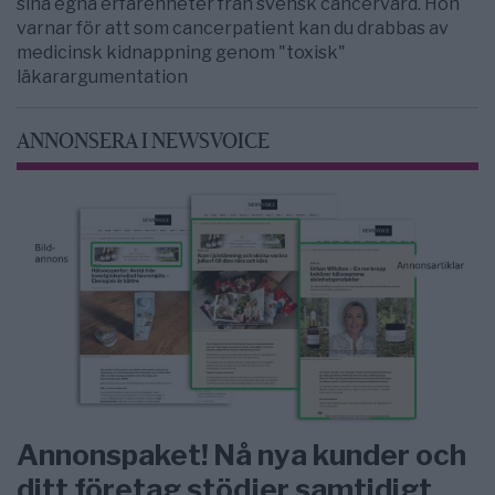
sina egna erfarenheter från svensk cancervård. Hon
varnar för att som cancerpatient kan du drabbas av
medicinsk kidnappning genom "toxisk"
läkarargumentation
ANNONSERA I NEWSVOICE
Annonspaket! Nå nya kunder och
ditt företag stödjer samtidigt