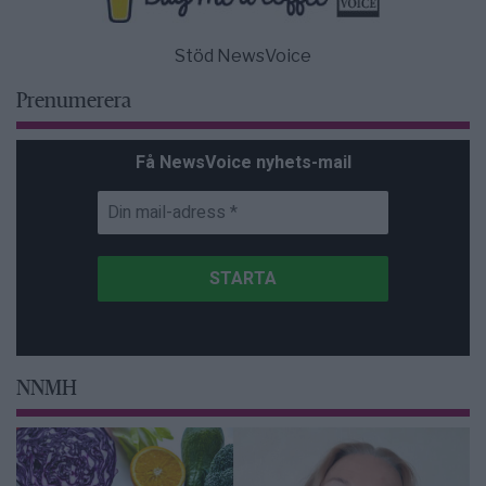
Stöd NewsVoice
Prenumerera
Få NewsVoice nyhets-mail
NNMH