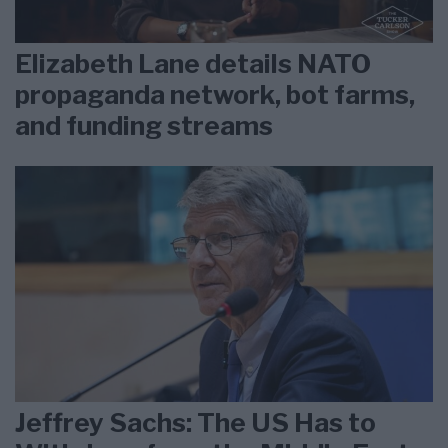
Elizabeth Lane details NATO
propaganda network, bot farms,
and funding streams
Jeffrey Sachs: The US Has to