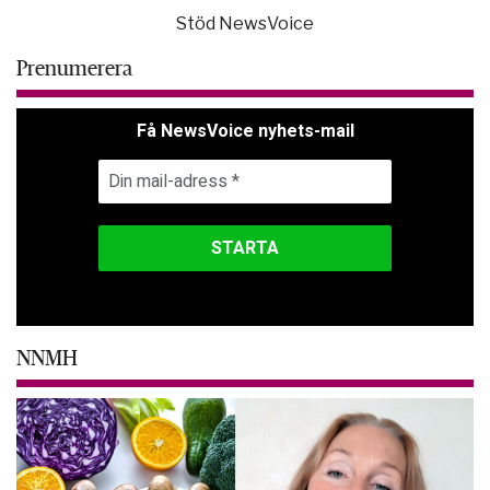
Stöd NewsVoice
Prenumerera
Få NewsVoice nyhets-mail
NNMH