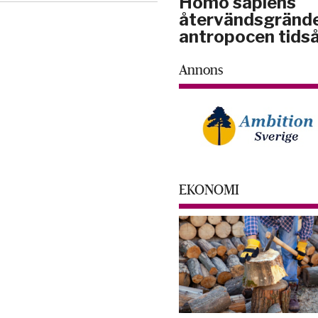
Homo sapiens
återvändsgrände
antropocen tidså
Annons
EKONOMI