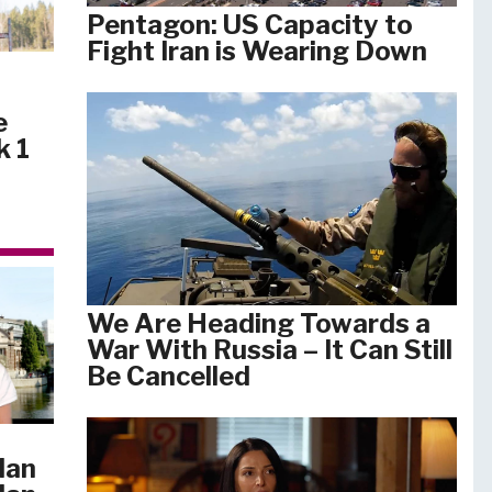
Pentagon: US Capacity to
Fight Iran is Wearing Down
e
k 1
We Are Heading Towards a
War With Russia – It Can Still
Be Cancelled
lan