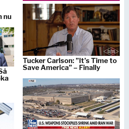
n nu
Tucker Carlson: ”It’s Time to
Save America” – Finally
Så
öka