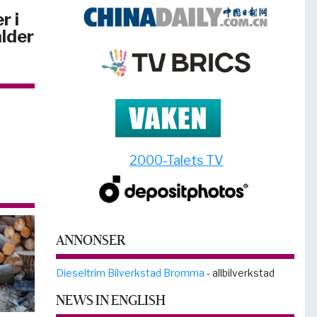
r i
lder
2000-Talets TV
ANNONSER
Dieseltrim Bilverkstad Bromma
- allbilverkstad
NEWS IN ENGLISH