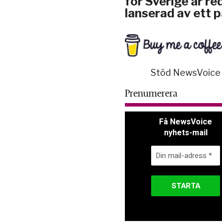
för Sverige är re
lanserad av ett p
Stöd NewsVoice
Prenumerera
Få NewsVoice
nyhets-mail