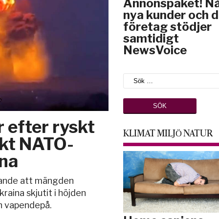
Annonspaket! N
nya kunder och d
företag stödjer
samtidigt
NewsVoice
 efter ryskt
KLIMAT MILJÖ NATUR
nkt NATO-
ina
llande att mängden
raina skjutit i höjden
en vapendepå.