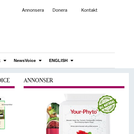
Annonsera
Donera
Kontakt
k
NewsVoice
ENGLISH
OICE
ANNONSER