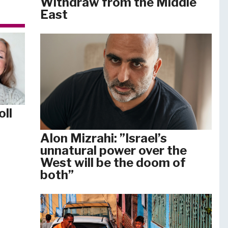
Withdraw from the Middle
East
oll
Alon Mizrahi: ”Israel’s
unnatural power over the
West will be the doom of
both”