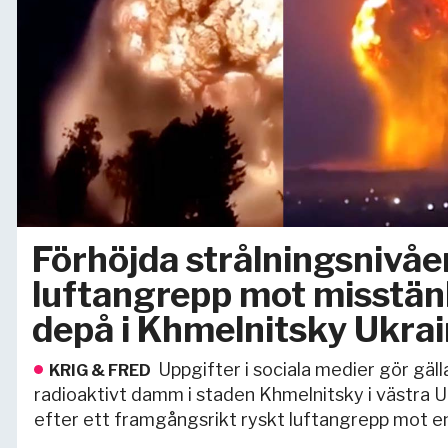
Förhöjda strålningsnivåer
luftangrepp mot misstä
depå i Khmelnitsky Ukra
Uppgifter i sociala medier gör gä
KRIG & FRED
radioaktivt damm i staden Khmelnitsky i västra Uk
efter ett framgångsrikt ryskt luftangrepp mot 