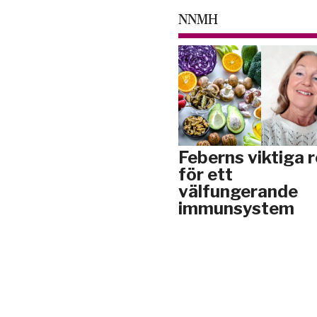
NNMH
Feberns viktiga r
för ett
välfungerande
immunsystem