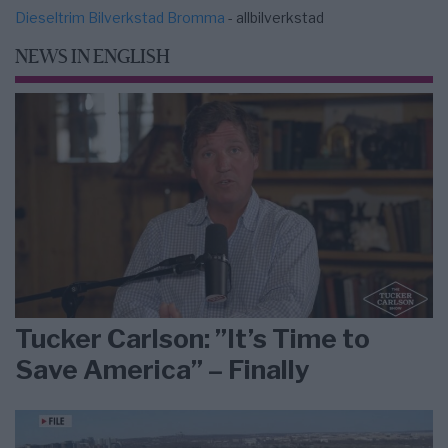
Dieseltrim Bilverkstad Bromma
- allbilverkstad
NEWS IN ENGLISH
Tucker Carlson: ”It’s Time to
Save America” – Finally