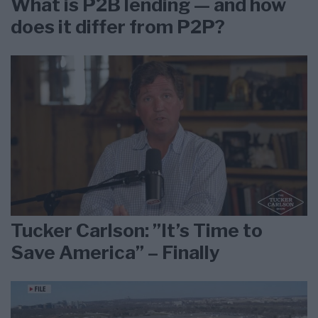
What is P2B lending — and how
does it differ from P2P?
Tucker Carlson: ”It’s Time to
Save America” – Finally