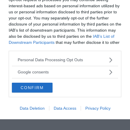
interest-based ads based on personal information utilized by
us or personal information disclosed to third parties prior to
your opt-out. You may separately opt-out of the further
disclosure of your personal information by third parties on the
IAB’s list of downstream participants. This information may
also be disclosed by us to third parties on the
IAB’s List of
Downstream Participants
that may further disclose it to other
third parties.
Please note that this website/app uses one or more Google
Personal Data Processing Opt Outs
services and may gather and store information including but
not limited to your visit or usage behaviour. You may click to
Google consents
grant or deny consent to Google and its third-party tags to
use your data for below specified purposes in below Google
CONFIRM
consent section.
Data Deletion
Data Access
Privacy Policy