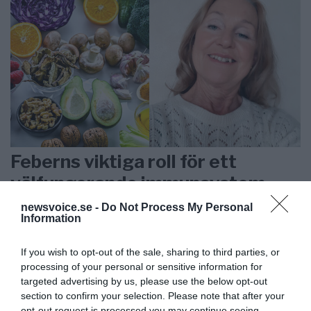
Feberns viktiga roll för ett
välfungerande immunsystem
newsvoice.se -
Do Not Process My Personal
Information
ANNONSER
If you wish to opt-out of the sale, sharing to third parties, or
processing of your personal or sensitive information for
targeted advertising by us, please use the below opt-out
section to confirm your selection. Please note that after your
opt-out request is processed you may continue seeing