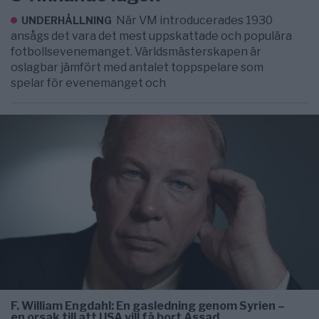
När VM introducerades 1930
UNDERHÅLLNING
ansågs det vara det mest uppskattade och populära
fotbollsevenemanget. Världsmästerskapen är
oslagbar jämfört med antalet toppspelare som
spelar för evenemanget och
F. William Engdahl: En gasledning genom Syrien –
en orsak till att USA vill få bort Assad