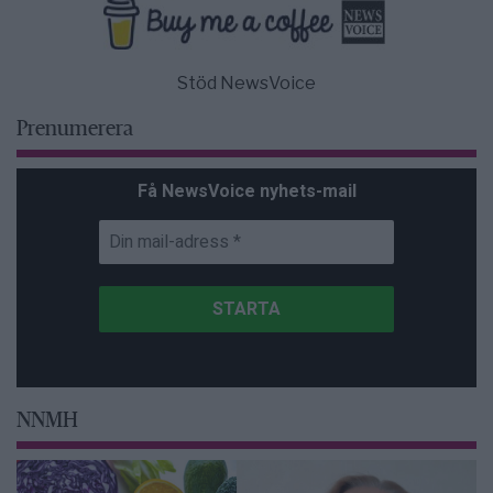
Stöd NewsVoice
Prenumerera
Få NewsVoice nyhets-mail
NNMH