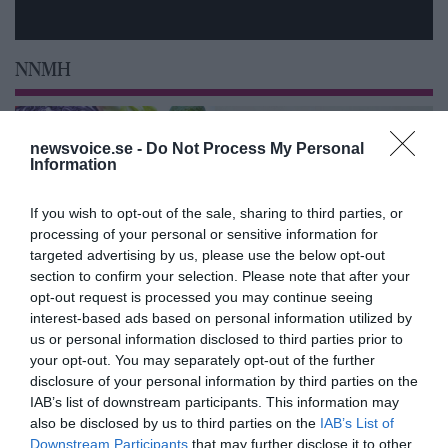
NNMH
newsvoice.se -
Do Not Process My Personal
Information
If you wish to opt-out of the sale, sharing to third parties, or
processing of your personal or sensitive information for
targeted advertising by us, please use the below opt-out
section to confirm your selection. Please note that after your
opt-out request is processed you may continue seeing
interest-based ads based on personal information utilized by
us or personal information disclosed to third parties prior to
your opt-out. You may separately opt-out of the further
Feberns viktiga roll för ett
disclosure of your personal information by third parties on the
välfungerande immunsystem
IAB’s list of downstream participants. This information may
also be disclosed by us to third parties on the
IAB’s List of
Downstream Participants
that may further disclose it to other