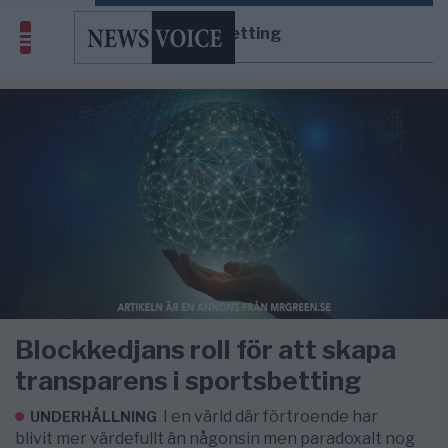
sportsbetting
Blockkedjans roll för att skapa
transparens i sportsbetting
I en värld där förtroende har
UNDERHÅLLNING
blivit mer värdefullt än någonsin men paradoxalt nog