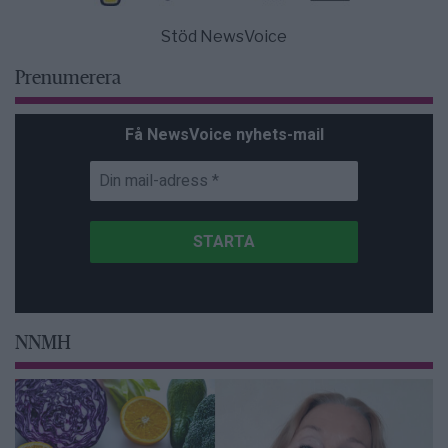
Stöd NewsVoice
Prenumerera
Få NewsVoice nyhets-mail
NNMH