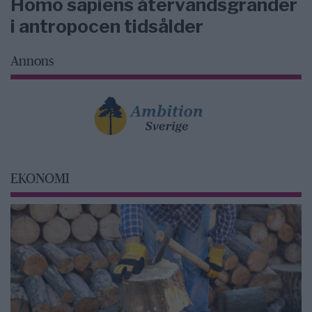
Homo sapiens återvändsgränder
i antropocen tidsålder
Annons
EKONOMI