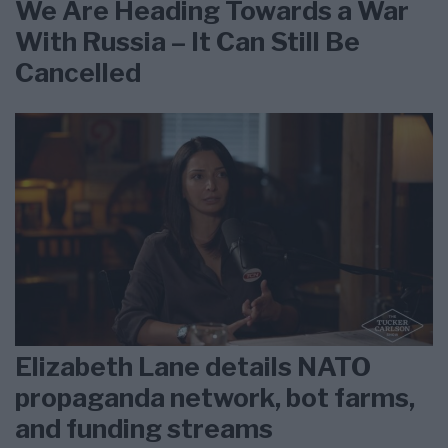
We Are Heading Towards a War
With Russia – It Can Still Be
Cancelled
Elizabeth Lane details NATO
propaganda network, bot farms,
and funding streams