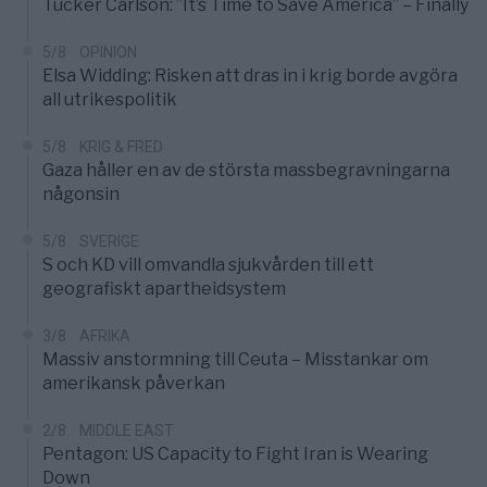
Tucker Carlson: ”It’s Time to Save America” – Finally
5/8
OPINION
Elsa Widding: Risken att dras in i krig borde avgöra
all utrikespolitik
5/8
KRIG & FRED
Gaza håller en av de största massbegravningarna
någonsin
5/8
SVERIGE
S och KD vill omvandla sjukvården till ett
geografiskt apartheidsystem
3/8
AFRIKA
Massiv anstormning till Ceuta – Misstankar om
amerikansk påverkan
2/8
MIDDLE EAST
Pentagon: US Capacity to Fight Iran is Wearing
Down