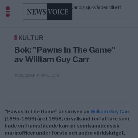
massbegravningarna någonsin
S och KD vill omvandla sjukvården till ett
5/8
SVERIGE
—
geografiskt apartheidsystem
Massiv anstormning till Ceuta – Misstankar
3/8
AFRIKA
—
om amerikansk påverkan
Tucker Carlson: ”It’s Time to Save
6/8
UNITED STATES
—
America” – Finally
KULTUR
Bok: ”Pawns In The Game”
av William Guy Carr
PUBLICERAD 11 APRIL 2013
”Pawns In The Game” är skriven av
William Guy Carr
(1895-1959) året 1958, en välkänd författare som
hade en framstående karriär som kanadensisk
marinofficer under första och andra världskriget.