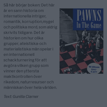
Så här börjar boken: Det här
är en sann historia om
internationella intriger,
romantik, korruption,mygel
och politiska mord, som aldrig
skrivits tidigare. Det är
historien om hur olika
grupper, ateistiska-och
materialistiska män spelar i
en internationell
schackturnering för att
avgöra vilken grupp som
vinner den yttersta
maktkontrollen över
rikedom, naturresurser och
människan över hela världen.
Text: Gunilla Clarner