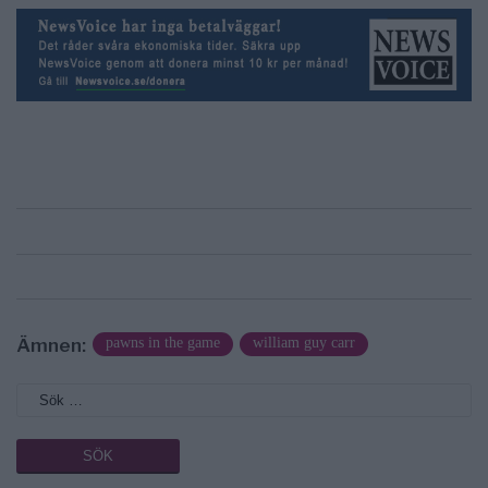
Ämnen:
pawns in the game
william guy carr