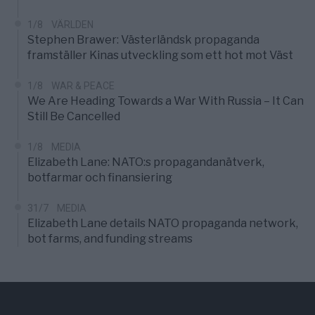
1/8
VÄRLDEN
Stephen Brawer: Västerländsk propaganda
framställer Kinas utveckling som ett hot mot Väst
1/8
WAR & PEACE
We Are Heading Towards a War With Russia – It Can
Still Be Cancelled
1/8
MEDIA
Elizabeth Lane: NATO:s propagandanätverk,
botfarmar och finansiering
31/7
MEDIA
Elizabeth Lane details NATO propaganda network,
bot farms, and funding streams