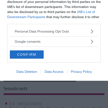
disclosure of your personal information by third parties on the
IAB’s list of downstream participants. This information may
also be disclosed by us to third parties on the
IAB’s List of
Downstream Participants
that may further disclose it to other
third parties.
Please note that this website/app uses one or more Google
Personal Data Processing Opt Outs
services and may gather and store information including but
not limited to your visit or usage behaviour. You may click to
Google consents
grant or deny consent to Google and its third-party tags to
use your data for below specified purposes in below Google
CONFIRM
consent section.
Data Deletion
Data Access
Privacy Policy
Senaste nytt
6/8
UNITED STATES