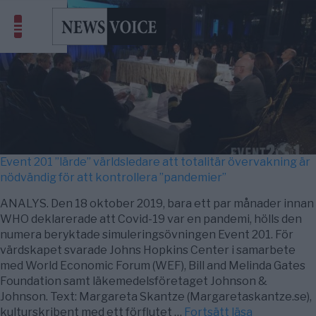
Event 201 ”lärde” världsledare att totalitär övervakning är
nödvändig för att kontrollera ”pandemier”
ANALYS. Den 18 oktober 2019, bara ett par månader innan
WHO deklarerade att Covid-19 var en pandemi, hölls den
numera beryktade simuleringsövningen Event 201. För
värdskapet svarade Johns Hopkins Center i samarbete
med World Economic Forum (WEF), Bill and Melinda Gates
Foundation samt läkemedelsföretaget Johnson &
Johnson. Text: Margareta Skantze (Margaretaskantze.se),
kulturskribent med ett förflutet …
Fortsätt läsa