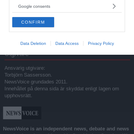
not limited to your visit or usage behaviour. You may click to
Google consents
grant or deny consent to Google and its third-party tags to
Kontakt
use your data for below specified purposes in below Google
CONFIRM
consent section.
Kontakta redaktionen, tipsa oss eller bli skribent.
redaktionen@newsvoice.se
Data Deletion
Data Access
Privacy Policy
Utgivare
Ansvarig utgivare:
Torbjörn Sassersson.
NewsVoice grundades 2011.
Innehållet på denna sida är skyddat enligt lagen om
upphovsrätt.
NewsVoice is an independent news, debate and news