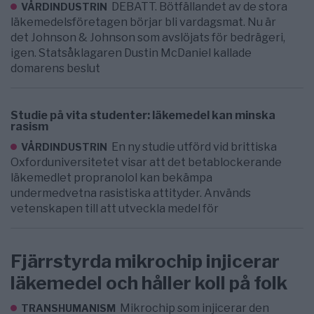
DEBATT. Bötfällandet av de stora
VÅRDINDUSTRIN
läkemedelsföretagen börjar bli vardagsmat. Nu är
det Johnson & Johnson som avslöjats för bedrägeri,
igen. Statsåklagaren Dustin McDaniel kallade
domarens beslut
Studie på vita studenter: läkemedel kan minska
rasism
En ny studie utförd vid brittiska
VÅRDINDUSTRIN
Oxforduniversitetet visar att det betablockerande
läkemedlet propranolol kan bekämpa
undermedvetna rasistiska attityder. Används
vetenskapen till att utveckla medel för
Fjärrstyrda mikrochip injicerar
läkemedel och håller koll på folk
Mikrochip som injicerar den
TRANSHUMANISM