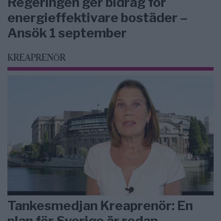
Regeringen ger bidrag för
energieffektivare bostäder –
Ansök 1 september
KREAPRENÖR
Tankesmedjan Kreaprenör: En
plan för Sverige är redan