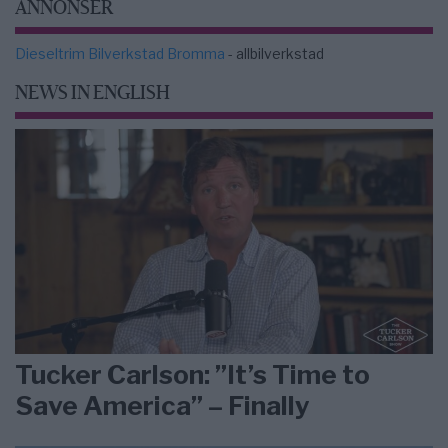
ANNONSER
Dieseltrim Bilverkstad Bromma
- allbilverkstad
NEWS IN ENGLISH
Tucker Carlson: ”It’s Time to
Save America” – Finally