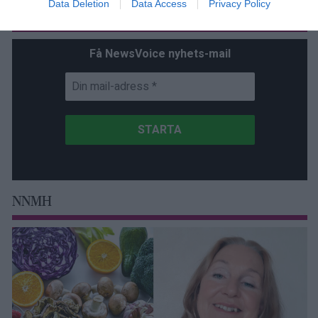
Data Deletion
Data Access
Privacy Policy
Prenumerera
Få NewsVoice nyhets-mail
NNMH