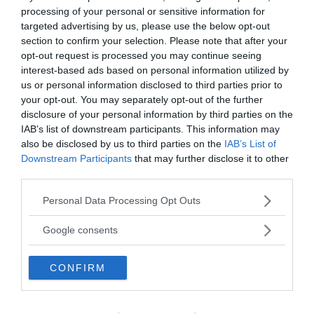
processing of your personal or sensitive information for
targeted advertising by us, please use the below opt-out
section to confirm your selection. Please note that after your
opt-out request is processed you may continue seeing
interest-based ads based on personal information utilized by
us or personal information disclosed to third parties prior to
your opt-out. You may separately opt-out of the further
disclosure of your personal information by third parties on the
IAB’s list of downstream participants. This information may
also be disclosed by us to third parties on the
IAB’s List of
Downstream Participants
that may further disclose it to other
Tankesmedjan Kreaprenör: En
third parties.
plan för Sverige är redan
Please note that this website/app uses one or more Google
Personal Data Processing Opt Outs
lanserad av ett parti
services and may gather and store information including but
not limited to your visit or usage behaviour. You may click to
Google consents
grant or deny consent to Google and its third-party tags to
use your data for below specified purposes in below Google
CONFIRM
consent section.
Stöd NewsVoice