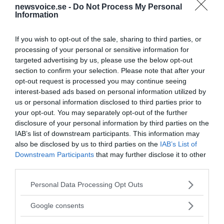
newsvoice.se -
Do Not Process My Personal
Information
KREAPRENÖR
If you wish to opt-out of the sale, sharing to third parties, or
processing of your personal or sensitive information for
targeted advertising by us, please use the below opt-out
section to confirm your selection. Please note that after your
opt-out request is processed you may continue seeing
interest-based ads based on personal information utilized by
us or personal information disclosed to third parties prior to
your opt-out. You may separately opt-out of the further
disclosure of your personal information by third parties on the
IAB’s list of downstream participants. This information may
also be disclosed by us to third parties on the
IAB’s List of
Downstream Participants
that may further disclose it to other
Tankesmedjan Kreaprenör: En
third parties.
plan för Sverige är redan
Please note that this website/app uses one or more Google
Personal Data Processing Opt Outs
services and may gather and store information including but
lanserad av ett parti
not limited to your visit or usage behaviour. You may click to
Google consents
grant or deny consent to Google and its third-party tags to