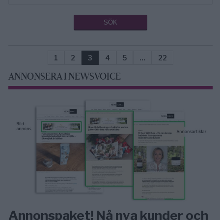
1
2
3
4
5
…
22
ANNONSERA I NEWSVOICE
Annonspaket! Nå nya kunder och