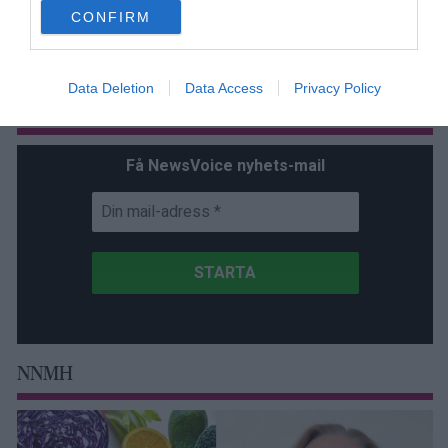
use your data for below specified purposes in below Google
CONFIRM
consent section.
Stöd NewsVoice
Data Deletion
Data Access
Privacy Policy
Prenumerera
Få NewsVoice nyhets-mail
NNMH