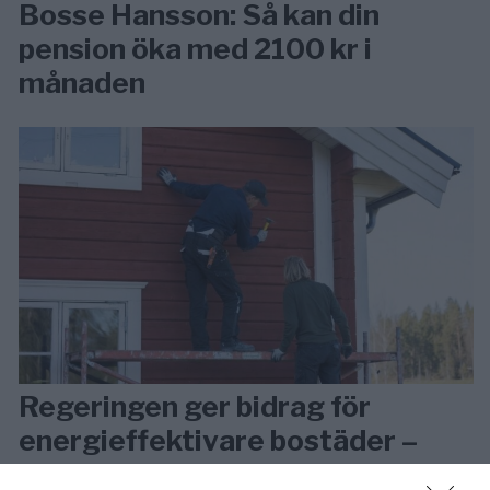
Bosse Hansson: Så kan din
pension öka med 2100 kr i
månaden
Regeringen ger bidrag för
energieffektivare bostäder –
Ansök 1 september