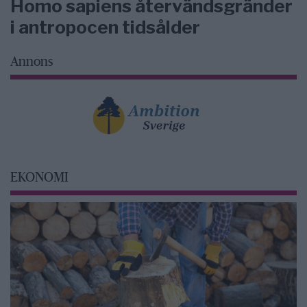
Homo sapiens återvändsgränder
i antropocen tidsålder
Annons
EKONOMI