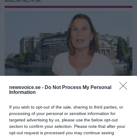
KREAPRENÖR
newsvoice.se -
Do Not Process My Personal
Tankesmedjan Kreaprenör: En
Information
plan för Sverige är redan
If you wish to opt-out of the sale, sharing to third parties, or
lanserad av ett parti
processing of your personal or sensitive information for
targeted advertising by us, please use the below opt-out
section to confirm your selection. Please note that after your
opt-out request is processed you may continue seeing