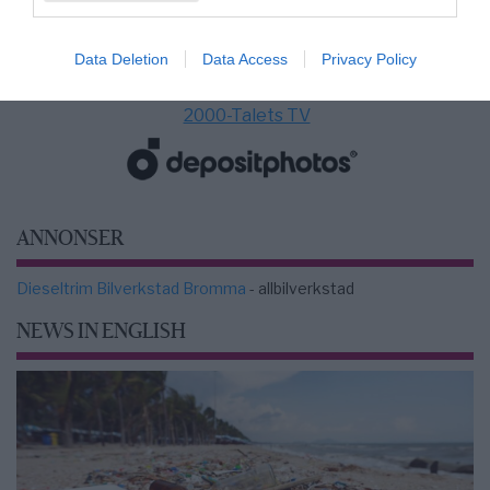
Data Deletion
Data Access
Privacy Policy
2000-Talets TV
ANNONSER
Dieseltrim Bilverkstad Bromma
- allbilverkstad
NEWS IN ENGLISH