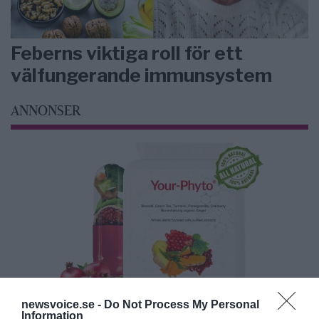
Feberns viktiga roll för ett
välfungerande immunsystem
ANNONSER
newsvoice.se -
Do Not Process My Personal
Information