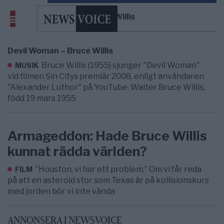
Bruce Willis
Devil Woman – Bruce Willis
Bruce Willis (1955) sjunger "Devil Woman"
MUSIK
vid filmen Sin Citys premiär 2008, enligt användaren
"Alexander Luthor" på YouTube. Walter Bruce Willis,
född 19 mars 1955
Armageddon: Hade Bruce Willis
kunnat rädda världen?
”Houston, vi har ett problem.” Om vi får reda
FILM
på att en asteroid stor som Texas är på kollisionskurs
med jorden bör vi inte vända
ANNONSERA I NEWSVOICE