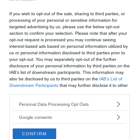
If you wish to opt-out of the sale, sharing to third parties, or
processing of your personal or sensitive information for
targeted advertising by us, please use the below opt-out
section to confirm your selection. Please note that after your
opt-out request is processed you may continue seeing
interest-based ads based on personal information utilized by
us or personal information disclosed to third parties prior to
your opt-out. You may separately opt-out of the further
disclosure of your personal information by third parties on the
IAB’s list of downstream participants. This information may
also be disclosed by us to third parties on the
IAB’s List of
Downstream Participants
that may further disclose it to other
third parties.
MEDIA PARTNERS
Please note that this website/app uses one or more Google
Personal Data Processing Opt Outs
services and may gather and store information including but
not limited to your visit or usage behaviour. You may click to
Google consents
grant or deny consent to Google and its third-party tags to
use your data for below specified purposes in below Google
CONFIRM
consent section.