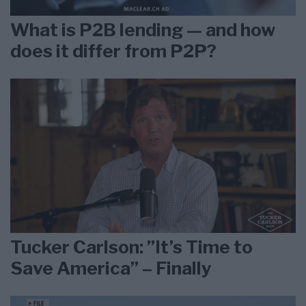
What is P2B lending — and how
does it differ from P2P?
Tucker Carlson: ”It’s Time to
Save America” – Finally