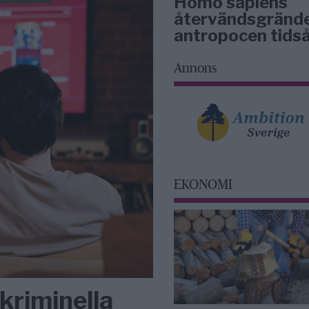
Homo sapiens
återvändsgrände
antropocen tidså
Annons
EKONOMI
kriminella