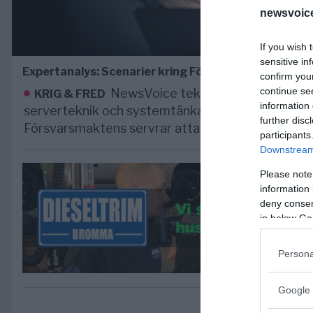
newsvoice
If you wish 
sensitive in
Expertanalys: Scenarier kring Försvarsmaktserver
confirm you
continue se
NewsVoice tekniker, med ett bret
KRIG & FRED
information 
serverteknik och systemtänkande inom IT, ger sin 
further disc
Försvarsmaktens servrar attackerade NewsVoice
participants
Downstream 
Please note
information 
deny consent
in below Go
Persona
Google 