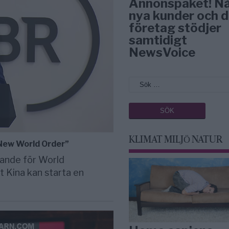
Annonspaket! N
nya kunder och d
företag stödjer
samtidigt
NewsVoice
KLIMAT MILJÖ NATUR
”New World Order”
ande för World
t Kina kan starta en