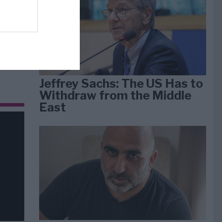
dan
arti
Jeffrey Sachs: The US Has to
Withdraw from the Middle
East