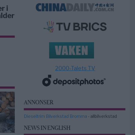
r i
lder
2000-Talets TV
ANNONSER
Dieseltrim Bilverkstad Bromma
- allbilverkstad
NEWS IN ENGLISH