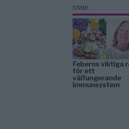
NNMH
Feberns viktiga r
för ett
välfungerande
immunsystem