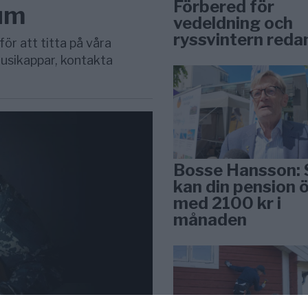
Förbered för
rum
vedeldning och
ryssvintern reda
för att titta på våra
usikappar, kontakta
Bosse Hansson: 
kan din pension 
med 2100 kr i
månaden