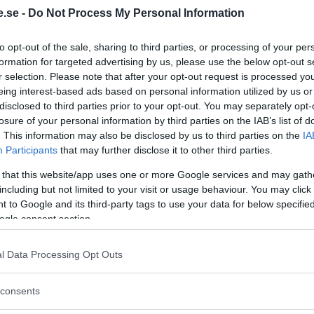
.se -
Do Not Process My Personal Information
Regeringen ger
to opt-out of the sale, sharing to third parties, or processing of your per
bidrag för
formation for targeted advertising by us, please use the below opt-out s
ns attack mot NewsVoice
energieffektivar
r selection. Please note that after your opt-out request is processed y
bostäder – Ansö
eing interest-based ads based on personal information utilized by us or
t kunnande inom
disclosed to third parties prior to your opt-out. You may separately opt-
september
bild av varför en av
losure of your personal information by third parties on the IAB’s list of
. Frågan är
. This information may also be disclosed by us to third parties on the
IA
KREAPRENÖR
Participants
that may further disclose it to other third parties.
 that this website/app uses one or more Google services and may gath
including but not limited to your visit or usage behaviour. You may click 
 to Google and its third-party tags to use your data for below specifi
ogle consent section.
l Data Processing Opt Outs
Tankesmedjan
consents
Kreaprenör: En p