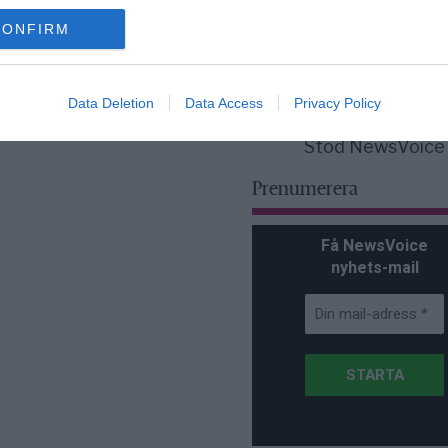
för Sverige är re
lanserad av ett p
CONFIRM
Data Deletion
Data Access
Privacy Policy
Stöd NewsVoice
Prenumerera
Få NewsVoice
nyhets-mail