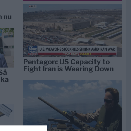
n nu
Pentagon: US Capacity to
Fight Iran is Wearing Down
Så
öka