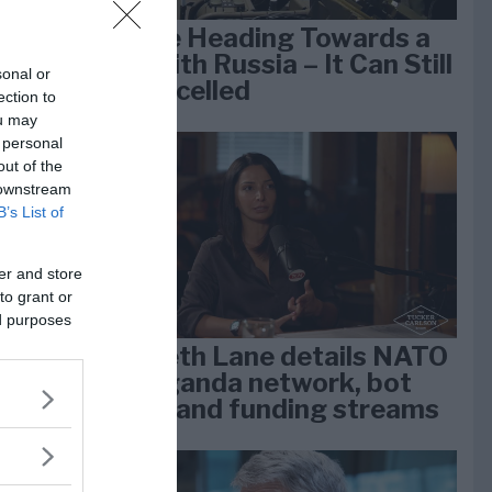
We Are Heading Towards a
War With Russia – It Can Still
sonal or
Be Cancelled
ection to
e
ou may
k 1
 personal
out of the
 downstream
B’s List of
er and store
to grant or
ed purposes
Elizabeth Lane details NATO
propaganda network, bot
farms, and funding streams
lan