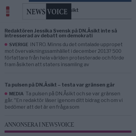
DN.Åsikt
Redaktören Jessika Svensk på DN.Åsikt inte så
intresserad av debatt om demokrati
INTRO. Minns du det omtalade uppropet
SVERIGE
mot övervakningssamhället i december 2013? 500
författare från hela världen protesterade och förde
fram åsikten att staters insamling av
Ta pulsen på DN.Åsikt – testa var gränsen går
Ta pulsen på DN.Åsikt och se var gränsen
MEDIA
går. "En redaktör läser igenom ditt bidrag och om vi
bedömer att det är en fråga som
ANNONSERA I NEWSVOICE