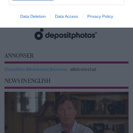
Data Deletion
Data Access
Privacy Policy
2000-Talets TV
ANNONSER
Dieseltrim Bilverkstad Bromma
- allbilverkstad
NEWS IN ENGLISH