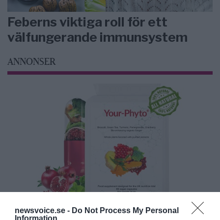
Feberns viktiga roll för ett
välfungerande immunsystem
ANNONSER
newsvoice.se -
Do Not Process My Personal
Information