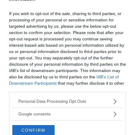
If you wish to opt-out of the sale, sharing to third parties, or
processing of your personal or sensitive information for
targeted advertising by us, please use the below opt-out
section to confirm your selection. Please note that after your
opt-out request is processed you may continue seeing
interest-based ads based on personal information utilized by
us or personal information disclosed to third parties prior to
your opt-out. You may separately opt-out of the further
disclosure of your personal information by third parties on the
IAB’s list of downstream participants. This information may
also be disclosed by us to third parties on the
IAB’s List of
MEDIA PARTNERS
Downstream Participants
that may further disclose it to other
third parties.
Please note that this website/app uses one or more Google
Personal Data Processing Opt Outs
services and may gather and store information including but
not limited to your visit or usage behaviour. You may click to
Google consents
grant or deny consent to Google and its third-party tags to
use your data for below specified purposes in below Google
CONFIRM
consent section.