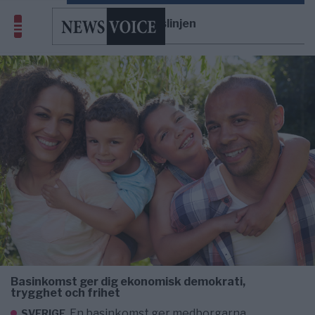
existenslinjen
Basinkomst ger dig ekonomisk demokrati,
trygghet och frihet
En basinkomst ger medborgarna
SVERIGE