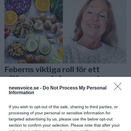
Feberns viktiga roll för ett
välfungerande immunsystem
newsvoice.se -
Do Not Process My Personal
Information
ANNONSER
If you wish to opt-out of the sale, sharing to third parties, or
processing of your personal or sensitive information for
targeted advertising by us, please use the below opt-out
section to confirm your selection. Please note that after your