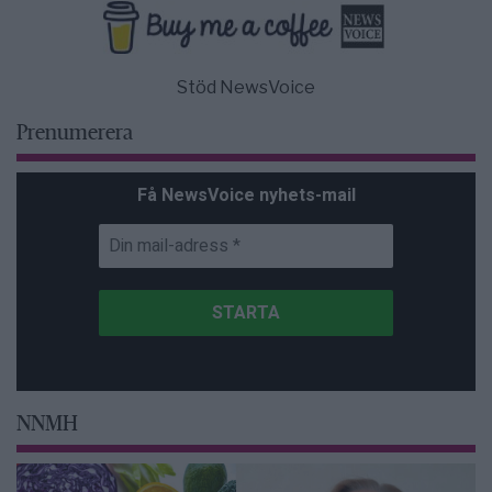
Stöd NewsVoice
Prenumerera
Få NewsVoice nyhets-mail
NNMH