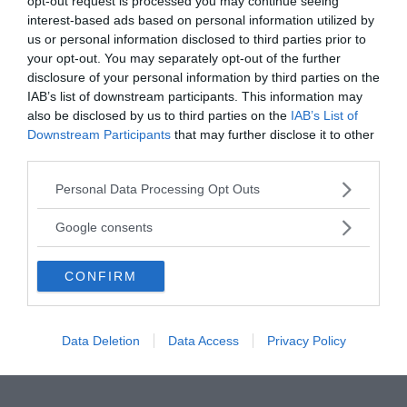
opt-out request is processed you may continue seeing
interest-based ads based on personal information utilized by
us or personal information disclosed to third parties prior to
your opt-out. You may separately opt-out of the further
disclosure of your personal information by third parties on the
IAB’s list of downstream participants. This information may
also be disclosed by us to third parties on the
IAB’s List of
Downstream Participants
that may further disclose it to other
third parties.
Please note that this website/app uses one or more Google
Personal Data Processing Opt Outs
services and may gather and store information including but
not limited to your visit or usage behaviour. You may click to
Google consents
grant or deny consent to Google and its third-party tags to
use your data for below specified purposes in below Google
CONFIRM
consent section.
Data Deletion
Data Access
Privacy Policy