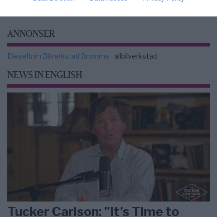
ANNONSER
Dieseltrim Bilverkstad Bromma
- allbilverkstad
NEWS IN ENGLISH
Tucker Carlson: ”It’s Time to