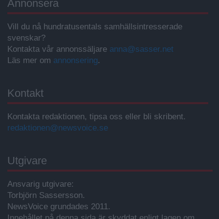
Annonsera
Vill du nå hundratusentals samhällsintresserade
svenskar?
Kontakta vår annonssäljare
anna@sasser.net
Läs mer om
annonsering
.
Kontakt
Kontakta redaktionen, tipsa oss eller bli skribent.
redaktionen@newsvoice.se
Utgivare
Ansvarig utgivare:
Torbjörn Sassersson.
NewsVoice grundades 2011.
Innehållet på denna sida är skyddat enligt lagen om