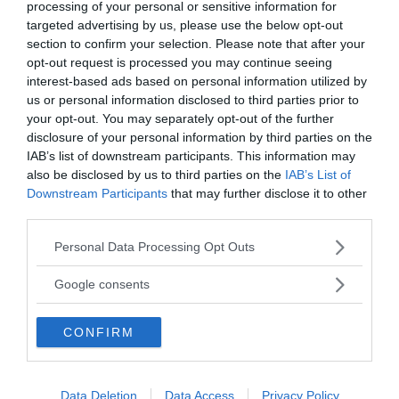
processing of your personal or sensitive information for
targeted advertising by us, please use the below opt-out
section to confirm your selection. Please note that after your
opt-out request is processed you may continue seeing
interest-based ads based on personal information utilized by
us or personal information disclosed to third parties prior to
your opt-out. You may separately opt-out of the further
disclosure of your personal information by third parties on the
MEDIA PARTNERS
IAB’s list of downstream participants. This information may
also be disclosed by us to third parties on the
IAB’s List of
Downstream Participants
that may further disclose it to other
third parties.
Please note that this website/app uses one or more Google
Personal Data Processing Opt Outs
services and may gather and store information including but
not limited to your visit or usage behaviour. You may click to
Google consents
grant or deny consent to Google and its third-party tags to
use your data for below specified purposes in below Google
CONFIRM
consent section.
2000-Talets TV
Data Deletion
Data Access
Privacy Policy