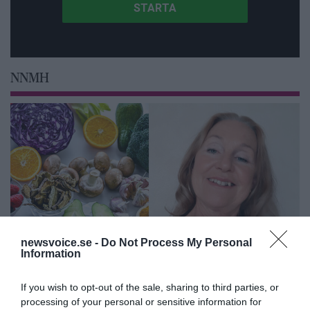
NNMH
newsvoice.se -
Do Not Process My Personal
Information
Feberns viktiga roll för ett
If you wish to opt-out of the sale, sharing to third parties, or
välfungerande immunsystem
processing of your personal or sensitive information for