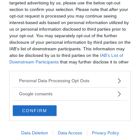
targeted advertising by us, please use the below opt-out
section to confirm your selection. Please note that after your
ANNONSER
opt-out request is processed you may continue seeing
interest-based ads based on personal information utilized by
us or personal information disclosed to third parties prior to
your opt-out. You may separately opt-out of the further
disclosure of your personal information by third parties on the
IAB’s list of downstream participants. This information may
also be disclosed by us to third parties on the
IAB’s List of
Downstream Participants
that may further disclose it to other
third parties.
Please note that this website/app uses one or more Google
Personal Data Processing Opt Outs
services and may gather and store information including but
not limited to your visit or usage behaviour. You may click to
Google consents
grant or deny consent to Google and its third-party tags to
use your data for below specified purposes in below Google
CONFIRM
consent section.
Data Deletion
Data Access
Privacy Policy