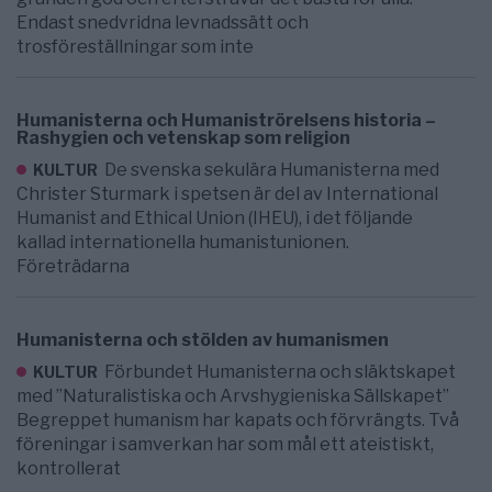
Endast snedvridna levnadssätt och
trosföreställningar som inte
Humanisterna och Humaniströrelsens historia –
Rashygien och vetenskap som religion
De svenska sekulära Humanisterna med
KULTUR
Christer Sturmark i spetsen är del av International
Humanist and Ethical Union (IHEU), i det följande
kallad internationella humanistunionen.
Företrädarna
Humanisterna och stölden av humanismen
Förbundet Humanisterna och släktskapet
KULTUR
med ”Naturalistiska och Arvshygieniska Sällskapet”
Begreppet humanism har kapats och förvrängts. Två
föreningar i samverkan har som mål ett ateistiskt,
kontrollerat