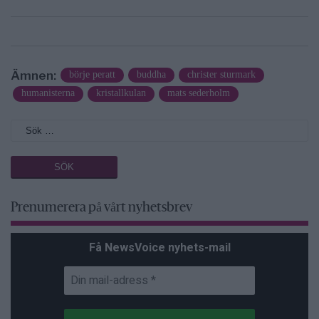
Ämnen:
börje peratt
buddha
christer sturmark
humanisterna
kristallkulan
mats sederholm
Prenumerera på vårt nyhetsbrev
Få NewsVoice nyhets-mail