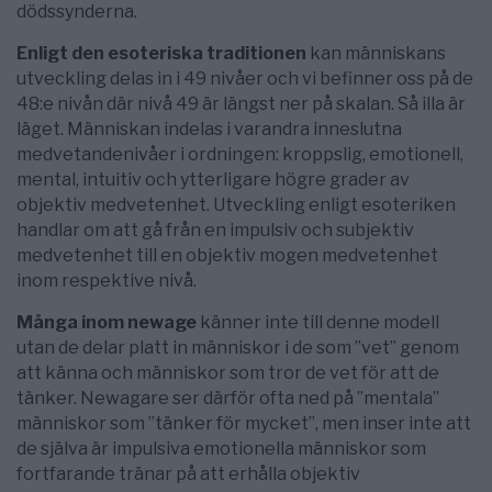
dödssynderna.
Enligt den esoteriska traditionen
kan människans
utveckling delas in i 49 nivåer och vi befinner oss på de
48:e nivån där nivå 49 är längst ner på skalan. Så illa är
läget. Människan indelas i varandra inneslutna
medvetandenivåer i ordningen: kroppslig, emotionell,
mental, intuitiv och ytterligare högre grader av
objektiv medvetenhet. Utveckling enligt esoteriken
handlar om att gå från en impulsiv och subjektiv
medvetenhet till en objektiv mogen medvetenhet
inom respektive nivå.
Många inom newage
känner inte till denne modell
utan de delar platt in människor i de som ”vet” genom
att känna och människor som tror de vet för att de
tänker. Newagare ser därför ofta ned på ”mentala”
människor som ”tänker för mycket”, men inser inte att
de själva är impulsiva emotionella människor som
fortfarande tränar på att erhålla objektiv