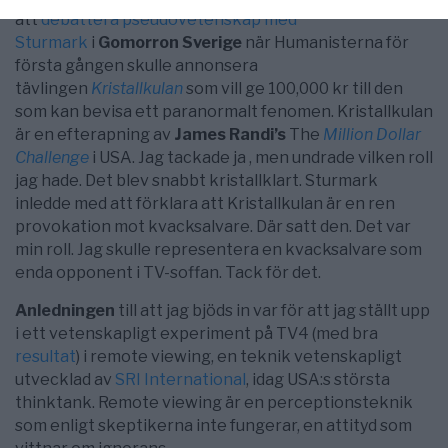
att
debattera pseudovetenskap med
Sturmark
i
Gomorron Sverige
när Humanisterna för
första gången skulle annonsera
tävlingen
Kristallkulan
som vill ge 100,000 kr till den
som kan bevisa ett paranormalt fenomen. Kristallkulan
är en efterapning av
James Randi’s
The
Million Dollar
Challenge
i USA. Jag tackade ja , men undrade vilken roll
jag hade. Det blev snabbt kristallklart. Sturmark
inledde med att förklara att Kristallkulan är en ren
provokation mot kvacksalvare. Där satt den. Det var
min roll. Jag skulle representera en kvacksalvare som
enda opponent i TV-soffan. Tack för det.
Anledningen
till att jag bjöds in var för att jag ställt upp
i ett vetenskapligt experiment på TV4 (med bra
resultat
) i remote viewing, en teknik vetenskapligt
utvecklad av
SRI International
, idag USA:s största
thinktank. Remote viewing är en perceptionsteknik
som enligt skeptikerna inte fungerar, en attityd som