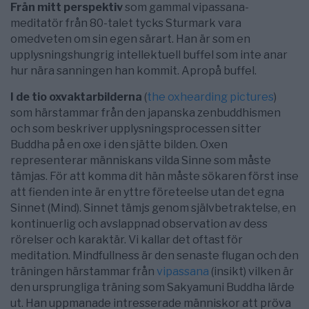
Från mitt perspektiv
som gammal vipassana-
meditatör från 80-talet tycks Sturmark vara
omedveten om sin egen särart. Han är som en
upplysningshungrig intellektuell buffel som inte anar
hur nära sanningen han kommit. Apropå buffel.
I de tio oxvaktarbilderna
(
the oxhearding pictures
)
som härstammar från den japanska zenbuddhismen
och som beskriver upplysningsprocessen sitter
Buddha på en oxe i den sjätte bilden. Oxen
representerar människans vilda Sinne som måste
tämjas. För att komma dit hän måste sökaren först inse
att fienden inte är en yttre företeelse utan det egna
Sinnet (Mind). Sinnet tämjs genom självbetraktelse, en
kontinuerlig och avslappnad observation av dess
rörelser och karaktär. Vi kallar det oftast för
meditation. Mindfullness är den senaste flugan och den
träningen härstammar från
vipassana
(insikt) vilken är
den ursprungliga träning som Sakyamuni Buddha lärde
ut. Han uppmanade intresserade människor att pröva