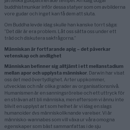
jättelika guldpatinerade tempel. Än idag bugar
buddhistmunkar inför dessa statyer som om avbilderna
vore gudar och inget kan få dem att sluta.
Om Buddha levde idag skulle han kanske torrt säga:
”Det där är era problem. Låt oss sätta oss under ett
träd och diskutera sakfrågorna.”
Människan är fortfarande apig – det påverkar
vetenskap och andlighet
Människan befinner sig alltjämt i ett mellanstadium
mellan apor och upplysta människor
. Darwin har visat
oss det med övertydlighet. Arter uppkommer,
utvecklas och når olika grader av organisationsnivå.
Humanismen är en sanningsrörelse och ett uttryck för
en strävan att bli människa, men eftersom vi ännu inte
blivit en upplyst art som helhet är vi idag en slags
humanoider dvs människoliknande varelser. Vi är
människo-wannabes som vill växa ur våra omogna
egenskaper som bäst sammanfattas i de sju