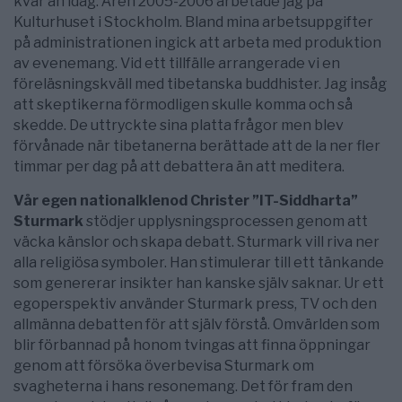
kvar än idag. Åren 2005-2006 arbetade jag på
Kulturhuset i Stockholm. Bland mina arbetsuppgifter
på administrationen ingick att arbeta med produktion
av evenemang. Vid ett tillfälle arrangerade vi en
föreläsningskväll med tibetanska buddhister. Jag insåg
att skeptikerna förmodligen skulle komma och så
skedde. De uttryckte sina platta frågor men blev
förvånade när tibetanerna berättade att de la ner fler
timmar per dag på att debattera än att meditera.
Vår egen nationalklenod Christer ”IT-Siddharta”
Sturmark
stödjer upplysningsprocessen genom att
väcka känslor och skapa debatt. Sturmark vill riva ner
alla religiösa symboler. Han stimulerar till ett tänkande
som genererar insikter han kanske själv saknar. Ur ett
egoperspektiv använder Sturmark press, TV och den
allmänna debatten för att själv förstå. Omvärlden som
blir förbannad på honom tvingas att finna öppningar
genom att försöka överbevisa Sturmark om
svagheterna i hans resonemang. Det för fram den