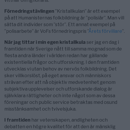
vittnar om ignorans.
Förnedringstävlingen
”Kristallkulan” är ett exempel
på att Humanisternas folkbildning är ”polisiär”. Man vill
sätta dit individer som ”stör”. Ett annat exempel på
”polisarbete” är VoFs förnedringspris ”
Årets förvillare
”.
När jag tittar i min egen kristallkula
ser jag en dag i
framtiden när Sverige nått till samma mognad som de
flesta andra länder i världen redan har gällande
existentiella frågor och utforskning. I den framtiden
utvecklas vi utan behov av nervös folkbildning. Det
sker villkorslöst, på eget ansvar och människors
strävan efter att nå objektiv medvetenhet genom
subjektiva upplevelser och utforskande dialog är
självklara rättigheter och inte något som av dessa
föreningar och public service betraktas med osund
misstänksamhet och tvivelsjuka.
I framtiden
har vetenskapen, andligheten och
debatten en högre kvalitet för att den är mänsklig