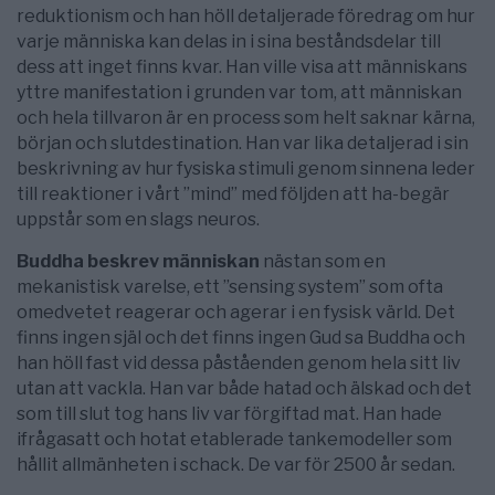
reduktionism och han höll detaljerade föredrag om hur
varje människa kan delas in i sina beståndsdelar till
dess att inget finns kvar. Han ville visa att människans
yttre manifestation i grunden var tom, att människan
och hela tillvaron är en process som helt saknar kärna,
början och slutdestination. Han var lika detaljerad i sin
beskrivning av hur fysiska stimuli genom sinnena leder
till reaktioner i vårt ”mind” med följden att ha-begär
uppstår som en slags neuros.
Buddha beskrev människan
nästan som en
mekanistisk varelse, ett ”sensing system” som ofta
omedvetet reagerar och agerar i en fysisk värld. Det
finns ingen själ och det finns ingen Gud sa Buddha och
han höll fast vid dessa påståenden genom hela sitt liv
utan att vackla. Han var både hatad och älskad och det
som till slut tog hans liv var förgiftad mat. Han hade
ifrågasatt och hotat etablerade tankemodeller som
hållit allmänheten i schack. De var för 2500 år sedan.