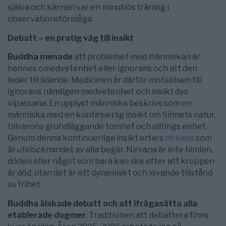
själva och kärnan var en minutiös träning i
observationsförmåga.
Debatt – en pratig väg till insikt
Buddha menade
att problemet med människan är
hennes omedvetenhet eller ignorans och att den
leder till lidande. Medicinen är därför motsatsen till
ignorans nämligen medvetenhet och insikt dvs
vipassana. En upplyst människa beskrivs som en
människa med en kontinuerlig insikt om Sinnets natur,
tillvarons grundläggande tomhet och alltings enhet.
Genom denna kontinuerliga insikt erfars
nirvana
som
är utslocknandet av alla begär. Nirvana är inte himlen,
döden eller något som bara kan ske efter att kroppen
är död, utan det är ett dynamiskt och levande tillstånd
av frihet.
Buddha älskade debatt och att ifrågasätta alla
etablerade dogmer
. Traditionen att debattera finns