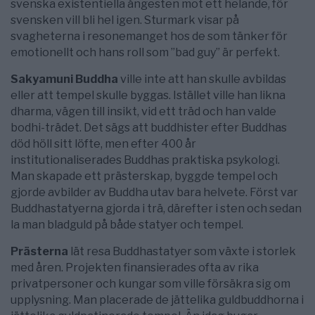
svenska existentiella ångesten mot ett helande, för
svensken vill bli hel igen. Sturmark visar på
svagheterna i resonemanget hos de som tänker för
emotionellt och hans roll som ”bad guy” är perfekt.
Sakyamuni Buddha
ville inte att han skulle avbildas
eller att tempel skulle byggas. Istället ville han likna
dharma, vägen till insikt, vid ett träd och han valde
bodhi-trädet. Det sägs att buddhister efter Buddhas
död höll sitt löfte, men efter 400 år
institutionaliserades Buddhas praktiska psykologi.
Man skapade ett prästerskap, byggde tempel och
gjorde avbilder av Buddha utav bara helvete. Först var
Buddhastatyerna gjorda i trä, därefter i sten och sedan
la man bladguld på både statyer och tempel.
Prästerna
lät resa Buddhastatyer som växte i storlek
med åren. Projekten finansierades ofta av rika
privatpersoner och kungar som ville försäkra sig om
upplysning. Man placerade de jättelika guldbuddhorna i