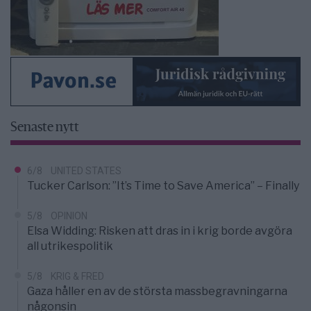
Senaste nytt
6/8
UNITED STATES
Tucker Carlson: ”It’s Time to Save America” – Finally
5/8
OPINION
Elsa Widding: Risken att dras in i krig borde avgöra
all utrikespolitik
5/8
KRIG & FRED
Gaza håller en av de största massbegravningarna
någonsin