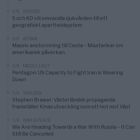
5/8
SVERIGE
S och KD vill omvandla sjukvården till ett
geografiskt apartheidsystem
3/8
AFRIKA
Massiv anstormning till Ceuta – Misstankar om
amerikansk påverkan
2/8
MIDDLE EAST
Pentagon: US Capacity to Fight Iran is Wearing
Down
1/8
VÄRLDEN
Stephen Brawer: Västerländsk propaganda
framställer Kinas utveckling som ett hot mot Väst
1/8
WAR & PEACE
We Are Heading Towards a War With Russia – It Can
Still Be Cancelled