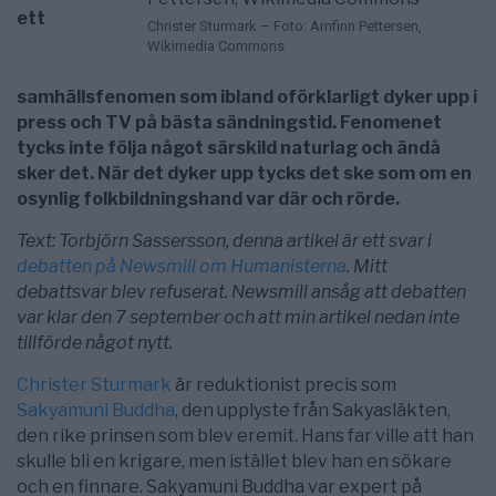
ett
Christer Sturmark – Foto: Arnfinn Pettersen,
Wikimedia Commons
samhällsfenomen som ibland oförklarligt dyker upp i
press och TV på bästa sändningstid. Fenomenet
tycks inte följa något särskild naturlag och ändå
sker det. När det dyker upp tycks det ske som om en
osynlig folkbildningshand var där och rörde.
Text: Torbjörn Sassersson, denna artikel är ett svar i
debatten på Newsmill om Humanisterna
. Mitt
debattsvar blev refuserat. Newsmill ansåg att debatten
var klar den 7 september och att min artikel nedan inte
tillförde något nytt.
Christer Sturmark
är reduktionist precis som
Sakyamuni Buddha
, den upplyste från Sakyasläkten,
den rike prinsen som blev eremit. Hans far ville att han
skulle bli en krigare, men istället blev han en sökare
och en finnare. Sakyamuni Buddha var expert på