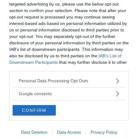
Peratt
(
Den omätbara människan
) och jag själv
targeted advertising by us, please use the below opt-out
analyserar löpande. Jag tänker på skeptikerna från
section to confirm your selection. Please note that after your
Humanisterna
och den opinionsbildande föreningen
opt-out request is processed you may continue seeing
Vetenskap och Folkbildning
(VoF). Jag drar dem alla
interest-based ads based on personal information utilized by
över en kant vilket är en aning orättvist. Härom dagen
us or personal information disclosed to third parties prior to
tog jag hjälp från VoF:s forum för att snabbt förkasta
your opt-out. You may separately opt-out of the further
disclosure of your personal information by third parties on the
en vild ny teori på webben. Det tog en kvart för Ola på
IAB’s list of downstream participants. This information may
VoF att få fram information som tyder på att teorin
also be disclosed by us to third parties on the
IAB’s List of
baseras på fel underlag. Voffarna är suveräna på att
Downstream Participants
that may further disclose it to other
hitta misstänka fel i resonemang och teorier. Deras
third parties.
främsta verktyg är reduktionism, samma teknik
Buddha använde för att bevisa att det inte finns en själ
Please note that this website/app uses one or more Google
Personal Data Processing Opt Outs
och ingen Gud.
services and may gather and store information including but
not limited to your visit or usage behaviour. You may click to
Google consents
Förnedring kan bytas ut mot uppskattning
grant or deny consent to Google and its third-party tags to
use your data for below specified purposes in below Google
Jag nämnde i ingressen den osynliga
CONFIRM
consent section.
folkbildningshanden i Sverige
. Den där som placerar
Sturmark i TV för att ge villkorslösa sökare en känga.
Jag fick själv en dos i december 2005. SVT ringde mig
Data Deletion
Data Access
Privacy Policy
en dag och frågade om jag ville ställa upp på