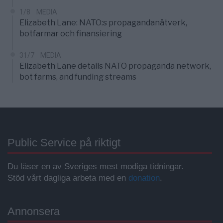
1/8
MEDIA
Elizabeth Lane: NATO:s propagandanätverk,
botfarmar och finansiering
31/7
MEDIA
Elizabeth Lane details NATO propaganda network,
bot farms, and funding streams
Public Service på riktigt
Du läser en av Sveriges mest modiga tidningar.
Stöd vårt dagliga arbeta med en
donation
.
Annonsera