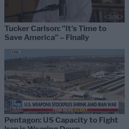
Tucker Carlson: ”It’s Time to
Save America” – Finally
Pentagon: US Capacity to Fight
Iran is Wearing Down