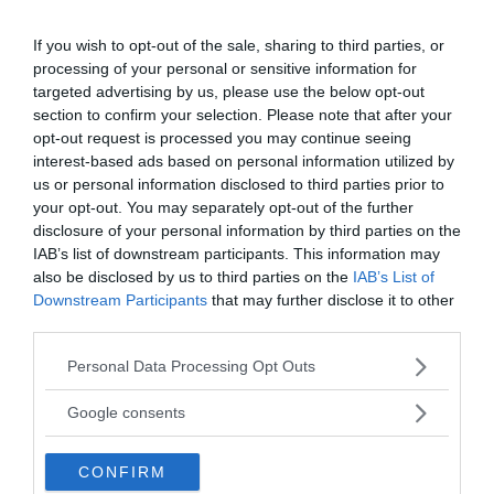
If you wish to opt-out of the sale, sharing to third parties, or
processing of your personal or sensitive information for
targeted advertising by us, please use the below opt-out
section to confirm your selection. Please note that after your
opt-out request is processed you may continue seeing
Tankesmedjan Kreaprenör: En
interest-based ads based on personal information utilized by
plan för Sverige är redan
us or personal information disclosed to third parties prior to
your opt-out. You may separately opt-out of the further
lanserad av ett parti
disclosure of your personal information by third parties on the
IAB’s list of downstream participants. This information may
also be disclosed by us to third parties on the
IAB’s List of
Downstream Participants
that may further disclose it to other
third parties.
Stöd NewsVoice
Please note that this website/app uses one or more Google
Personal Data Processing Opt Outs
services and may gather and store information including but
Prenumerera
not limited to your visit or usage behaviour. You may click to
Google consents
grant or deny consent to Google and its third-party tags to
use your data for below specified purposes in below Google
Få NewsVoice nyhets-mail
CONFIRM
consent section.