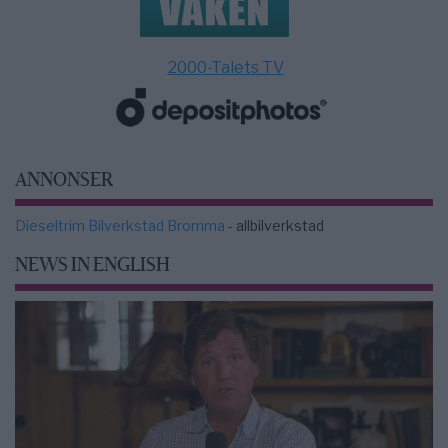
2000-Talets TV
ANNONSER
Dieseltrim Bilverkstad Bromma
- allbilverkstad
NEWS IN ENGLISH