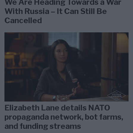
We Are Heading Towards a War
With Russia – It Can Still Be
Cancelled
Elizabeth Lane details NATO
propaganda network, bot farms,
and funding streams