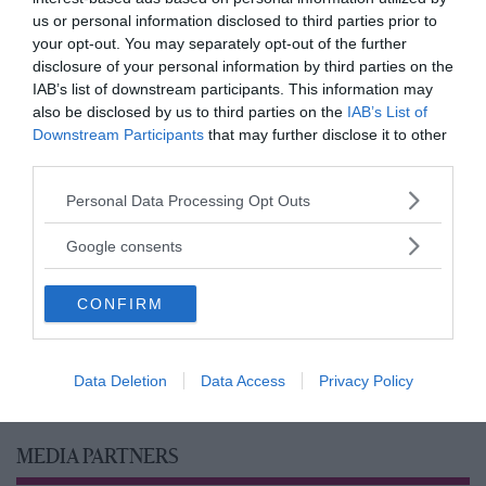
us or personal information disclosed to third parties prior to
your opt-out. You may separately opt-out of the further
disclosure of your personal information by third parties on the
IAB’s list of downstream participants. This information may
also be disclosed by us to third parties on the
IAB’s List of
Downstream Participants
that may further disclose it to other
third parties.
Please note that this website/app uses one or more Google
Personal Data Processing Opt Outs
services and may gather and store information including but
not limited to your visit or usage behaviour. You may click to
Google consents
grant or deny consent to Google and its third-party tags to
use your data for below specified purposes in below Google
CONFIRM
consent section.
Data Deletion
Data Access
Privacy Policy
MEDIA PARTNERS