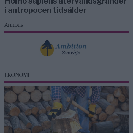
Homo sapiens återvändsgränder
i antropocen tidsålder
Annons
EKONOMI