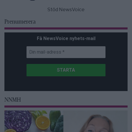
Stöd NewsVoice
Prenumerera
Få NewsVoice nyhets-mail
NNMH