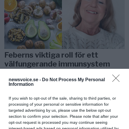
Feberns viktiga roll för ett
välfungerande immunsystem
ANNONSER
newsvoice.se -
Do Not Process My Personal
Information
If you wish to opt-out of the sale, sharing to third parties, or
processing of your personal or sensitive information for
targeted advertising by us, please use the below opt-out
section to confirm your selection. Please note that after your
opt-out request is processed you may continue seeing
interest-based ads based on personal information utilized by