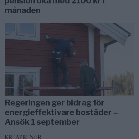
pension öka med 2100 kr i
månaden
Regeringen ger bidrag för
energieffektivare bostäder –
Ansök 1 september
KREAPRENÖR