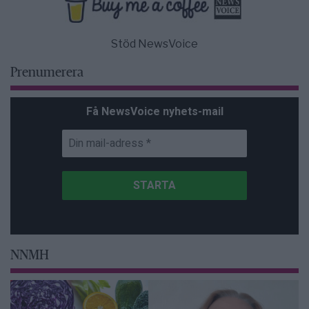
Stöd NewsVoice
Prenumerera
Få NewsVoice nyhets-mail
NNMH