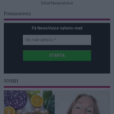
Stöd NewsVoice
Prenumerera
Få NewsVoice nyhets-mail
NNMH