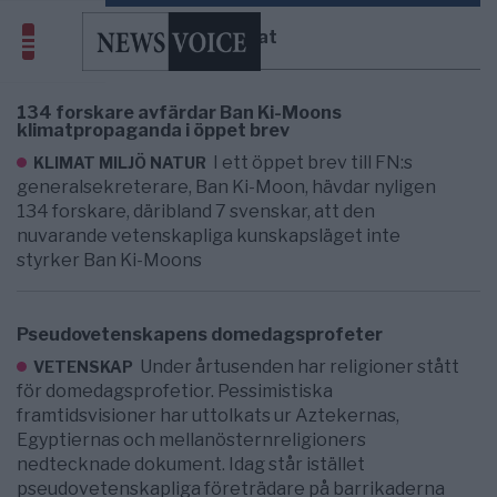
klimat
134 forskare avfärdar Ban Ki-Moons
klimatpropaganda i öppet brev
I ett öppet brev till FN:s
KLIMAT MILJÖ NATUR
generalsekreterare, Ban Ki-Moon, hävdar nyligen
134 forskare, däribland 7 svenskar, att den
nuvarande vetenskapliga kunskapsläget inte
styrker Ban Ki-Moons
Pseudovetenskapens domedagsprofeter
Under årtusenden har religioner stått
VETENSKAP
för domedagsprofetior. Pessimistiska
framtidsvisioner har uttolkats ur Aztekernas,
Egyptiernas och mellanösternreligioners
nedtecknade dokument. Idag står istället
pseudovetenskapliga företrädare på barrikaderna