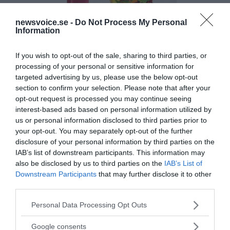
newsvoice.se -
Do Not Process My Personal
Information
If you wish to opt-out of the sale, sharing to third parties, or
processing of your personal or sensitive information for
targeted advertising by us, please use the below opt-out
section to confirm your selection. Please note that after your
opt-out request is processed you may continue seeing
interest-based ads based on personal information utilized by
us or personal information disclosed to third parties prior to
your opt-out. You may separately opt-out of the further
disclosure of your personal information by third parties on the
IAB’s list of downstream participants. This information may
also be disclosed by us to third parties on the
IAB’s List of
Downstream Participants
that may further disclose it to other
third parties.
Please note that this website/app uses one or more Google
Personal Data Processing Opt Outs
MEDIA PARTNERS
services and may gather and store information including but
not limited to your visit or usage behaviour. You may click to
Google consents