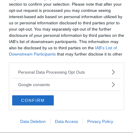
section to confirm your selection. Please note that after your
opt-out request is processed you may continue seeing
interest-based ads based on personal information utilized by
us or personal information disclosed to third parties prior to
your opt-out. You may separately opt-out of the further
disclosure of your personal information by third parties on the
IAB’s list of downstream participants. This information may
also be disclosed by us to third parties on the
IAB’s List of
Downstream Participants
that may further disclose it to other
third parties.
Please note that this website/app uses one or more Google
Personal Data Processing Opt Outs
services and may gather and store information including but
not limited to your visit or usage behaviour. You may click to
Google consents
grant or deny consent to Google and its third-party tags to
use your data for below specified purposes in below Google
CONFIRM
consent section.
Data Deletion
Data Access
Privacy Policy