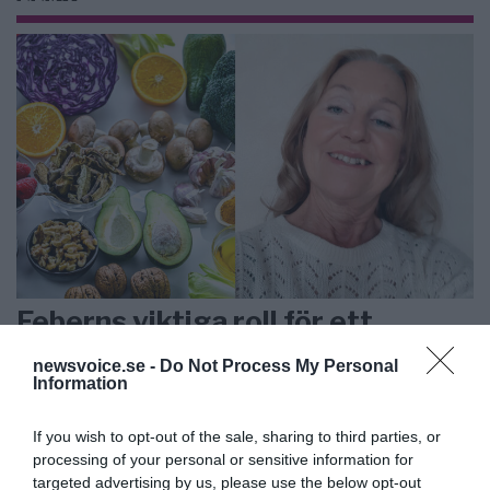
Feberns viktiga roll för ett
välfungerande immunsystem
newsvoice.se -
Do Not Process My Personal
Information
ANNONSER
If you wish to opt-out of the sale, sharing to third parties, or
processing of your personal or sensitive information for
targeted advertising by us, please use the below opt-out