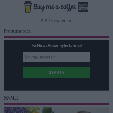
Stöd NewsVoice
Prenumerera
Få NewsVoice nyhets-mail
NNMH