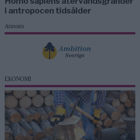
Homo sapiens återvändsgränder
i antropocen tidsålder
Annons
EKONOMI