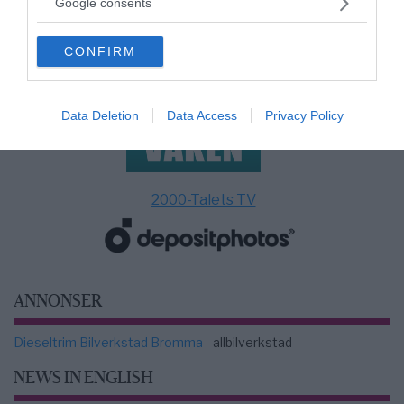
Google consents
grant or deny consent to Google and its third-party tags to
use your data for below specified purposes in below Google
CONFIRM
consent section.
Data Deletion
Data Access
Privacy Policy
2000-Talets TV
ANNONSER
Dieseltrim Bilverkstad Bromma
- allbilverkstad
NEWS IN ENGLISH