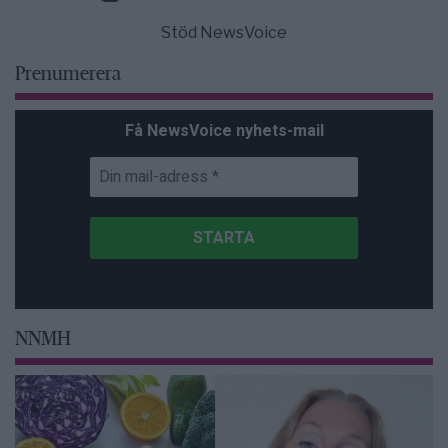
Stöd NewsVoice
Prenumerera
Få NewsVoice nyhets-mail
NNMH