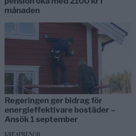
pension öka med 2100 kr i
månaden
Regeringen ger bidrag för
energieffektivare bostäder –
Ansök 1 september
KREAPRENÖR