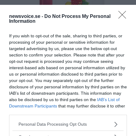
newsvoice.se -
Do Not Process My Personal
Information
If you wish to opt-out of the sale, sharing to third parties, or
processing of your personal or sensitive information for
targeted advertising by us, please use the below opt-out
section to confirm your selection. Please note that after your
opt-out request is processed you may continue seeing
interest-based ads based on personal information utilized by
us or personal information disclosed to third parties prior to
your opt-out. You may separately opt-out of the further
disclosure of your personal information by third parties on the
IAB’s list of downstream participants. This information may
also be disclosed by us to third parties on the
IAB’s List of
Downstream Participants
that may further disclose it to other
third parties.
Please note that this website/app uses one or more Google
Personal Data Processing Opt Outs
MEDIA PARTNERS
services and may gather and store information including but
not limited to your visit or usage behaviour. You may click to