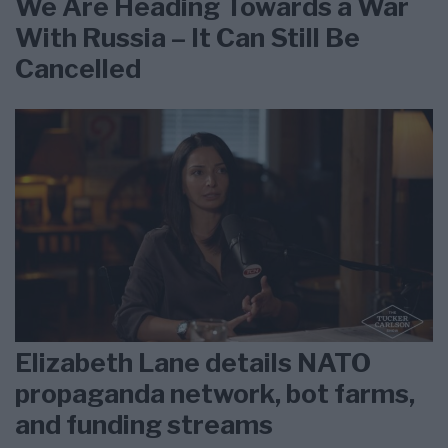
We Are Heading Towards a War
With Russia – It Can Still Be
Cancelled
Elizabeth Lane details NATO
propaganda network, bot farms,
and funding streams