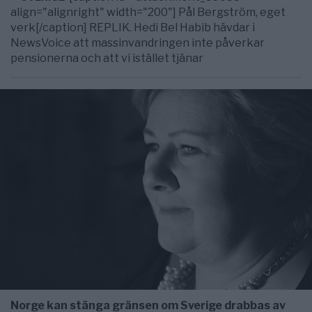
align="alignright" width="200"] Pål Bergström, eget
verk[/caption] REPLIK. Hedi Bel Habib hävdar i
NewsVoice att massinvandringen inte påverkar
pensionerna och att vi istället tjänar
Norge kan stänga gränsen om Sverige drabbas av