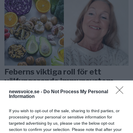
Feberns viktiga roll för ett
välfungerande immunsystem
newsvoice.se -
Do Not Process My Personal
ANNONSER
Information
If you wish to opt-out of the sale, sharing to third parties, or
processing of your personal or sensitive information for
targeted advertising by us, please use the below opt-out
section to confirm your selection. Please note that after your