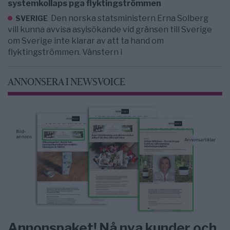
systemkollaps pga flyktingströmmen
Den norska statsministern Erna Solberg
SVERIGE
vill kunna avvisa asylsökande vid gränsen till Sverige
om Sverige inte klarar av att ta hand om
flyktingströmmen. Vänstern i
ANNONSERA I NEWSVOICE
Annonspaket! Nå nya kunder och