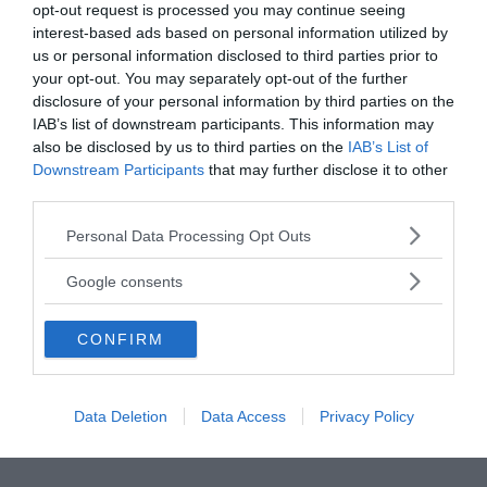
opt-out request is processed you may continue seeing
interest-based ads based on personal information utilized by
us or personal information disclosed to third parties prior to
your opt-out. You may separately opt-out of the further
disclosure of your personal information by third parties on the
IAB’s list of downstream participants. This information may
also be disclosed by us to third parties on the
IAB’s List of
Downstream Participants
that may further disclose it to other
third parties.
Please note that this website/app uses one or more Google
Personal Data Processing Opt Outs
services and may gather and store information including but
not limited to your visit or usage behaviour. You may click to
Google consents
grant or deny consent to Google and its third-party tags to
use your data for below specified purposes in below Google
CONFIRM
consent section.
Data Deletion
Data Access
Privacy Policy