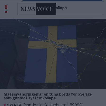
systemkollaps
Massinvandringen är en tung börda för Sverige
som går mot systemkollaps
[caption id="attachment_89083"
SVERIGE